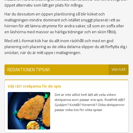
öppet alternativ som lätt ger plats för många.
Har du dessutom en öppen planlösning så blir köket och
matlagningen mindre dominant och istället snyggt placerat i ett av
hörnen för att lämna utrymme för andra saker, så som en soffa eller
en läshörna med massor av härliga tidningar och en skön fåtölj.
Med ett L-format kök har du allt inom räckhåll och med en god
planering och placering av de olika delarna slipper du att förflytta dig i
onödan, när du är mitt uppe i matlagningen.
REDAKTIONEN TIPSAR
VISA FLER
Välj rätt stekpanna för din spis
Det är inte alltid helt lätt att veta vilken
stekpanna som passar ens spis. Rostfritt stål?
Gjutjärn? Kolstål? Keramik? Olika stekpannor
passar olika bra för olika spisar.