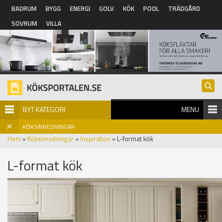
Hoppa till huvudinnehåll
BADRUM
BYGG
ENERGI
GOLV
KÖK
POOL
TRÄDGÅRD
SOVRUM
VILLA
BYT KATEGORI
MENU
KÖKSINREDNINGAR
Hem
»
Köksinredningar
»
Inspiration
» L-format kök
L-format kök