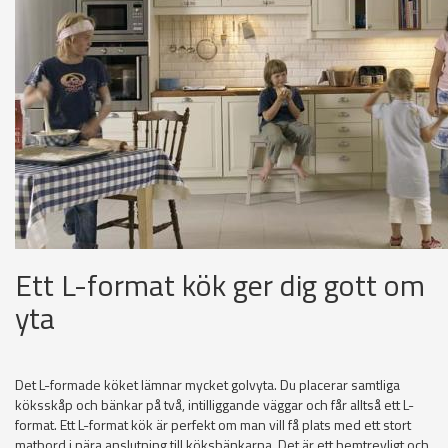
Ett L-format kök ger dig gott om
yta
Det L-formade köket lämnar mycket golvyta. Du placerar samtliga
köksskåp och bänkar på två, intilliggande väggar och får alltså ett L-
format. Ett L-format kök är perfekt om man vill få plats med ett stort
matbord i nära anslutning till köksbänkarna. Det är ett hemtrevligt och