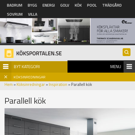
Hoppa till huvudinnehåll
BADRUM
BYGG
ENERGI
GOLV
KÖK
POOL
TRÄDGÅRD
SOVRUM
VILLA
BYT KATEGORI
MENU
KÖKSINREDNINGAR
Hem
»
Köksinredningar
»
Inspiration
» Parallell kök
Parallell kök