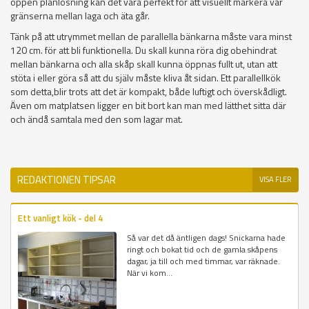
öppen planlösning kan det vara perfekt för att visuellt markera var
gränserna mellan laga och äta går.
Tänk på att utrymmet mellan de parallella bänkarna måste vara minst
120 cm. för att bli funktionella. Du skall kunna röra dig obehindrat
mellan bänkarna och alla skåp skall kunna öppnas fullt ut, utan att
stöta i eller göra så att du själv måste kliva åt sidan. Ett parallellkök
som detta,blir trots att det är kompakt, både luftigt och överskådligt.
Även om matplatsen ligger en bit bort kan man med lätthet sitta där
och ändå samtala med den som lagar mat.
REDAKTIONEN TIPSAR
VISA FLER
Ett vanligt kök - del 4
Så var det då äntligen dags! Snickarna hade
ringt och bokat tid och de gamla skåpens
dagar, ja till och med timmar, var räknade.
När vi kom...