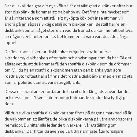
När du skall designa ditt nya kök så är det viktigt att du tänker efter hur
stor diskbänk du kommer att ha behov av. Det finns inte mycket som
är så irriterande som att stå i sitt nyköpta kök och inse att man vill
ändra på en såpass viktig detalj som diskbänken. Beställ hellre en
diskbänk som är något större än vad du tror att du kommer att behöva
än någon centimeter för lite. Det kommer att vara värt det i det långa
loppet.
De flesta som tillverkar diskbänkar erbjuder sina kunder att
skräddarsy diskbänken efter mått och anvisningar som du har. På det
sättet vet du att du kommer få den rostfria diskbänk som du drömmer
om. Vill du ha en rostfri diskbänk men utan den blanka ytan som
rostfria ytor oftast har så finns det rostfria diskbänkar med en matt yta
som är polerad utan att vara spegelblank.
Dessa diskbänkar ser fortfarande fina ut efter lång tids användande
och dessutom så syns inte repor och liknande skador lika tydligt på
dem.
Vill du se vilka rostfria diskbänkar som finns på dagens marknad så är
du välkommen att jämföra de olika diskbänkarna på våra annonsörers
hemsidor. Du hittar alla ledande tillverkare i vår utställning om
diskbänkar. Där hittar du även se vart din närmaste återförsäljare