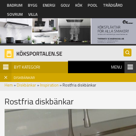
Hoppa till huvudinnehåll
BADRUM
BYGG
ENERGI
GOLV
KÖK
POOL
TRÄDGÅRD
SOVRUM
VILLA
BYT KATEGORI
MENU
DISKBÄNKAR
Hem
»
Diskbänkar
»
Inspiration
» Rostfria diskbänkar
Rostfria diskbänkar