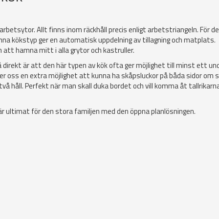
etsytor. Allt finns inom räckhåll precis enligt arbetstriangeln. För de
enna kökstyp ger en automatisk uppdelning av tillagning och matplats.
att hamna mitt i alla grytor och kastruller.
irekt är att den här typen av kök ofta ger möjlighet till minst ett u
ger oss en extra möjlighet att kunna ha skåpsluckor på båda sidor om 
två håll. Perfekt när man skall duka bordet och vill komma åt tallrikarn
r ultimat för den stora familjen med den öppna planlösningen.