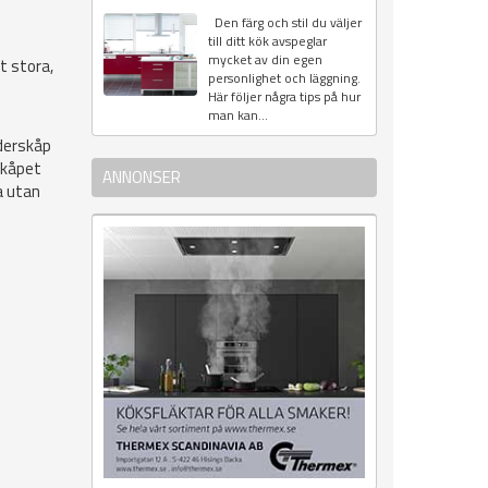
Den färg och stil du väljer
till ditt kök avspeglar
mycket av din egen
t stora,
personlighet och läggning.
Här följer några tips på hur
man kan...
nderskåp
skåpet
ANNONSER
a utan