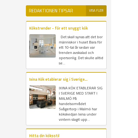
REDAKTIONEN TIPSAR
VISA FLER
Kökstrender - för ett snyggt kök
Det skall synas att det bor
människor i huset Bara för
ett 10-tal år sedan var
trenden avskalad och
opersonlig. Det skulle alltid
se...
Ixina Kök etablerar sig i Sverige...
IXINA KÖK ETABLERAR SIG
I SVERIGE MED START I
MALMÖ På
handelsområdet
Svågertorp i Malmö har
kökskedjan Ixina under
vintern slagit upp...
Hitta din köksstil