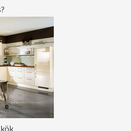
s?
 kök