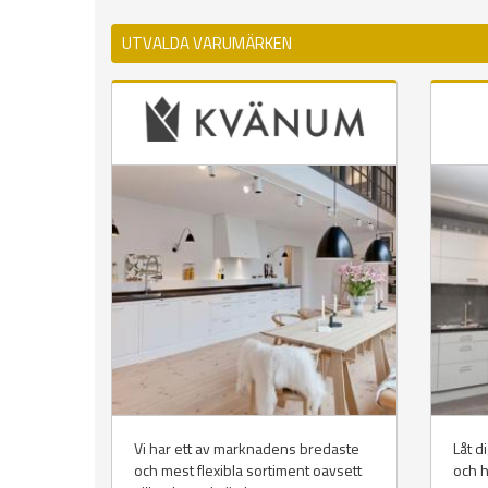
UTVALDA VARUMÄRKEN
Vi har ett av marknadens bredaste
Låt d
och mest flexibla sortiment oavsett
och hi