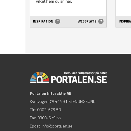
vilket hem du än har.
INSPIRATION
WEBBPLATS
INSPIR
Portalen Interaktiv AB
Kyrkvägen 7A 444 31 STENUNGSUND
Tfn:
0303-679 50
Fax: 0303-679 55
Epost:
info@portalen.se