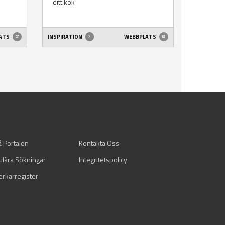
ditt kök
ATS
INSPIRATION
WEBBPLATS
å Portalen
Kontakta Oss
ulära Sökningar
Integritetspolicy
verkarregister