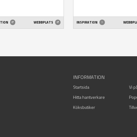
ATION
WEBBPLATS
INSPIRATION
WEBBPL
INFORMATION
Startsida
Vi p
Hitta hantverkare
Pop
Köksbutiker
Till