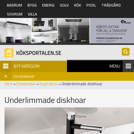
Hoppa till huvudinnehåll
BADRUM
BYGG
ENERGI
GOLV
KÖK
POOL
TRÄDGÅRD
SOVRUM
VILLA
BYT KATEGORI
MENU
DISKBÄNKAR
Hem
»
Diskbänkar
»
Inspiration
» Underlimmade diskhoar
Underlimmade diskhoar