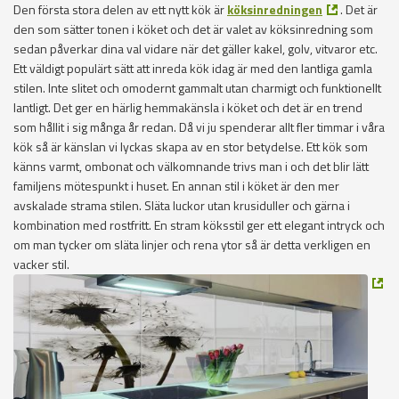
Den första stora delen av ett nytt kök är
köksinredningen
. Det är
den som sätter tonen i köket och det är valet av köksinredning som
sedan påverkar dina val vidare när det gäller kakel, golv, vitvaror etc.
Ett väldigt populärt sätt att inreda kök idag är med den lantliga gamla
stilen. Inte slitet och omodernt gammalt utan charmigt och funktionellt
lantligt. Det ger en härlig hemmakänsla i köket och det är en trend
som hållit i sig många år redan. Då vi ju spenderar allt fler timmar i våra
kök så är känslan vi lyckas skapa av en stor betydelse. Ett kök som
känns varmt, ombonat och välkomnande trivs man i och det blir lätt
familjens mötespunkt i huset. En annan stil i köket är den mer
avskalade strama stilen. Släta luckor utan krusiduller och gärna i
kombination med rostfritt. En stram köksstil ger ett elegant intryck och
om man tycker om släta linjer och rena ytor så är detta verkligen en
vacker stil.