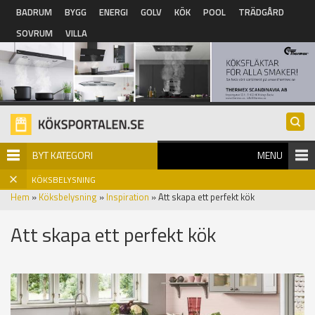
Hoppa till huvudinnehåll
BADRUM
BYGG
ENERGI
GOLV
KÖK
POOL
TRÄDGÅRD
SOVRUM
VILLA
BYT KATEGORI
MENU
KÖKSBELYSNING
Hem
»
Köksbelysning
»
Inspiration
» Att skapa ett perfekt kök
Att skapa ett perfekt kök