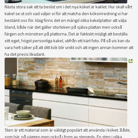
Nästa stora sak att ta beslut om i det nya köket är kaklet. Hur skall vårt
kakel se ut och vad väljer vi för att matcha den köksinredning vi har
bestämt oss för. Idag finns det en mängd olika kakelplattor att välja
bland, både när det gäller storleken på själva plattan men också
färgen och mönstren på plattorna. Det är faktiskt möjligt att beställa
sitt eget, högst personliga kakel, utifrån ett kärt foto. På så vis kan du
vara helt säker på att ditt kök blir unikt och att ingen annan kommer att
ha det precis likadant.
Sten är ett material som är väldigt populärt att använda i köket. Både,
som här, på väggen men också i form av stengolv. En sten i olika