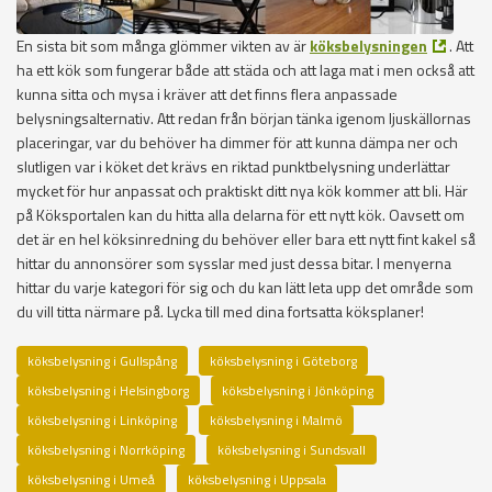
En sista bit som många glömmer vikten av är
köksbelysningen
. Att
ha ett kök som fungerar både att städa och att laga mat i men också att
kunna sitta och mysa i kräver att det finns flera anpassade
belysningsalternativ. Att redan från början tänka igenom ljuskällornas
placeringar, var du behöver ha dimmer för att kunna dämpa ner och
slutligen var i köket det krävs en riktad punktbelysning underlättar
mycket för hur anpassat och praktiskt ditt nya kök kommer att bli. Här
på Köksportalen kan du hitta alla delarna för ett nytt kök. Oavsett om
det är en hel köksinredning du behöver eller bara ett nytt fint kakel så
hittar du annonsörer som sysslar med just dessa bitar. I menyerna
hittar du varje kategori för sig och du kan lätt leta upp det område som
du vill titta närmare på. Lycka till med dina fortsatta köksplaner!
köksbelysning i Gullspång
köksbelysning i Göteborg
köksbelysning i Helsingborg
köksbelysning i Jönköping
köksbelysning i Linköping
köksbelysning i Malmö
köksbelysning i Norrköping
köksbelysning i Sundsvall
köksbelysning i Umeå
köksbelysning i Uppsala