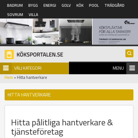
Hoppa till huvudinnehåll
BADRUM
BYGG
ENERGI
GOLV
KÖK
POOL
TRÄDGÅRD
SOVRUM
VILLA
VÄLJ KATEGORI
MENU
Hem
» Hitta hantverkare
HITTA HANTVERKARE
Hitta pålitliga hantverkare &
tjänsteföretag