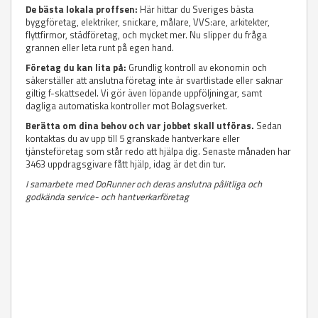
De bästa lokala proffsen:
Här hittar du Sveriges bästa
byggföretag, elektriker, snickare, målare, VVS:are, arkitekter,
flyttfirmor, städföretag, och mycket mer. Nu slipper du fråga
grannen eller leta runt på egen hand.
Företag du kan lita på:
Grundlig kontroll av ekonomin och
säkerställer att anslutna företag inte är svartlistade eller saknar
giltig f-skattsedel. Vi gör även löpande uppföljningar, samt
dagliga automatiska kontroller mot Bolagsverket.
Berätta om dina behov och var jobbet skall utföras.
Sedan
kontaktas du av upp till 5 granskade hantverkare eller
tjänsteföretag som står redo att hjälpa dig. Senaste månaden har
3463 uppdragsgivare fått hjälp, idag är det din tur.
I samarbete med DoRunner och deras anslutna pålitliga och
godkända service- och hantverkarföretag