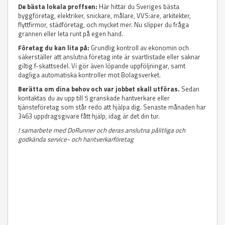
De bästa lokala proffsen:
Här hittar du Sveriges bästa
byggföretag, elektriker, snickare, målare, VVS:are, arkitekter,
flyttfirmor, städföretag, och mycket mer. Nu slipper du fråga
grannen eller leta runt på egen hand.
Företag du kan lita på:
Grundlig kontroll av ekonomin och
säkerställer att anslutna företag inte är svartlistade eller saknar
giltig f-skattsedel. Vi gör även löpande uppföljningar, samt
dagliga automatiska kontroller mot Bolagsverket.
Berätta om dina behov och var jobbet skall utföras.
Sedan
kontaktas du av upp till 5 granskade hantverkare eller
tjänsteföretag som står redo att hjälpa dig. Senaste månaden har
3463 uppdragsgivare fått hjälp, idag är det din tur.
I samarbete med DoRunner och deras anslutna pålitliga och
godkända service- och hantverkarföretag