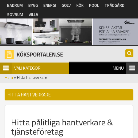
Hoppa till huvudinnehåll
BADRUM
BYGG
ENERGI
GOLV
KÖK
POOL
TRÄDGÅRD
SOVRUM
VILLA
VÄLJ KATEGORI
MENU
Hem
» Hitta hantverkare
HITTA HANTVERKARE
Hitta pålitliga hantverkare &
tjänsteföretag