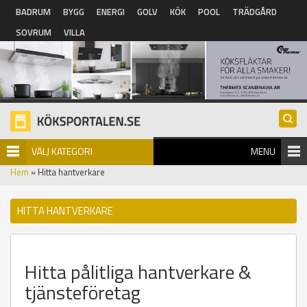
Hoppa till huvudinnehåll
BADRUM
BYGG
ENERGI
GOLV
KÖK
POOL
TRÄDGÅRD
SOVRUM
VILLA
VÄLJ KATEGORI
MENU
Hem
» Hitta hantverkare
HITTA HANTVERKARE
Hitta pålitliga hantverkare &
tjänsteföretag