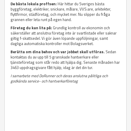
De bästa lokala proffsen:
Här hittar du Sveriges bästa
byggföretag, elektriker, snickare, målare, VVS:are, arkitekter,
flyttfirmor, städföretag, och mycket mer. Nu slipper du fråga
grannen eller leta runt på egen hand.
Företag du kan lita på:
Grundlig kontroll av ekonomin och
säkerställer att anslutna företag inte är svartlistade eller saknar
giltig f-skattsedel. Vi gör även löpande uppföljningar, samt
dagliga automatiska kontroller mot Bolagsverket.
Berätta om dina behov och var jobbet skall utföras.
Sedan
kontaktas du av upp till 5 granskade hantverkare eller
tjänsteföretag som står redo att hjälpa dig. Senaste månaden har
3463 uppdragsgivare fått hjälp, idag är det din tur.
I samarbete med DoRunner och deras anslutna pålitliga och
godkända service- och hantverkarföretag