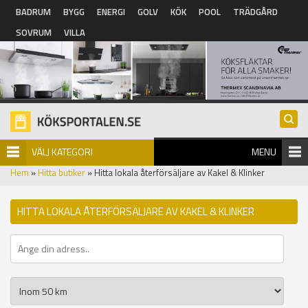
Hoppa till huvudinnehåll
BADRUM
BYGG
ENERGI
GOLV
KÖK
POOL
TRÄDGÅRD
SOVRUM
VILLA
VÄLJ KATEGORI
MENU
Hem
»
Hitta butiker
» Hitta lokala återförsäljare av Kakel & Klinker
HITTA LOKALA ÅTERFÖRSÄLJARE AV KAKEL & KLINKER