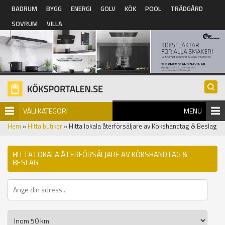
Hoppa till huvudinnehåll
BADRUM
BYGG
ENERGI
GOLV
KÖK
POOL
TRÄDGÅRD
SOVRUM
VILLA
VÄLJ KATEGORI
MENU
Hem
»
Hitta butiker
» Hitta lokala återförsäljare av Kökshandtag & Beslag
HITTA LOKALA ÅTERFÖRSÄLJARE AV KÖKSHANDTAG &
BESLAG