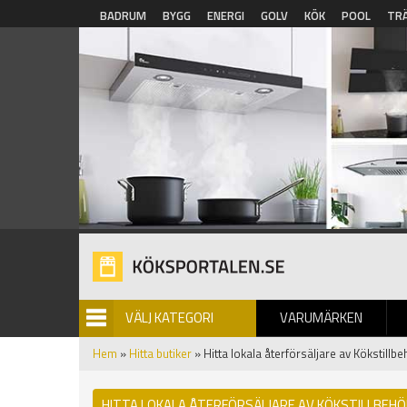
Hoppa till huvudinnehåll
BADRUM
BYGG
ENERGI
GOLV
KÖK
POOL
TR
VÄLJ KATEGORI
VARUMÄRKEN
BILDGALLERI
Hem
»
Hitta butiker
» Hitta lokala återförsäljare av Kökstillbe
HITTA LOKALA ÅTERFÖRSÄLJARE AV KÖKSTILLBEH