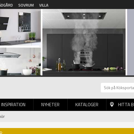
ÄDGÅRD
SOVRUM
VILLA
INSPIRATION
NYHETER
KATALOGER
HITTA 
hör
ÖR