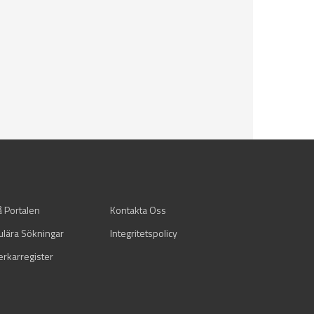
å Portalen
Kontakta Oss
ulära Sökningar
Integritetspolicy
verkarregister