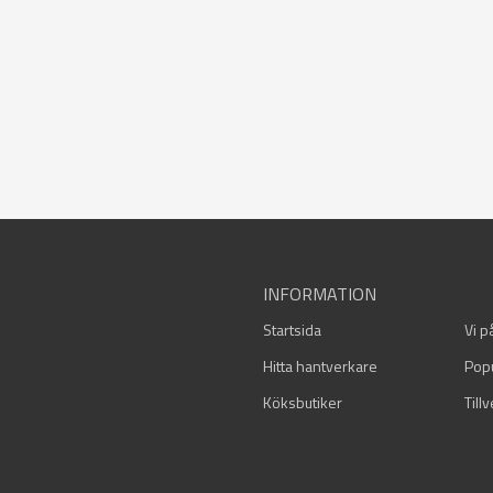
INFORMATION
Startsida
Vi p
Hitta hantverkare
Pop
Köksbutiker
Till