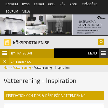
Hoppa till huvudinnehåll
BADRUM
BYGG
ENERGI
GOLV
KÖK
POOL
TRÄDGÅRD
SOVRUM
VILLA
BYT KATEGORI
MENU
VATTENRENING
Hem
»
Vattenrening
» Vattenrening - Inspiration
Vattenrening - Inspiration
INSPIRATION OCH TIPS & IDÉER FÖR VATTENRENING