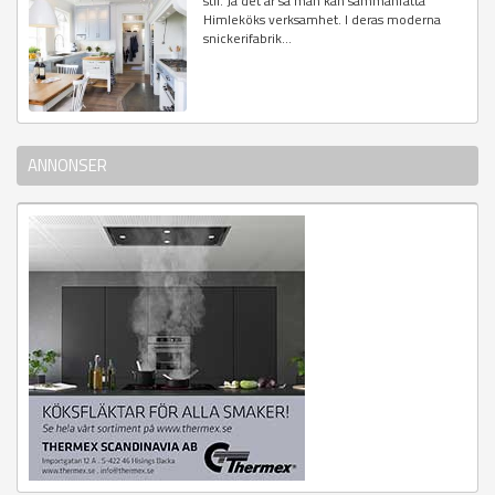
stil. Ja det är så man kan sammanfatta
Himleköks verksamhet. I deras moderna
snickerifabrik...
ANNONSER