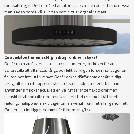
förutsättningar. Det blir då ett antal bra val kvar och det är bland dessa
men sedan borde välja ut den som tilltalar ögat allra mest.
En spiskåpa har en väldigt viktig funktion i köket
.
Det är tänkt att fläkten skall skapa ett undertryck i köket för att
säkerställa att allt matos, ånga och lukt verkligen försvinner ut genom
fläkten och inte ut i rummet. Det är också därför som det är väldigt
viktigt att man inte öppnar något fönster i köket under tiden man
använder sin köksfläkt. Med en väl fungerande fläkt bidrar man
faktiskt till att förbättra inomhusklimatet i hela rummet. Då blir ett
naturligt insläpp av friskluft igenom en ventil i rummet eller genom ett
fönster i ett intilliggande rum när fläkten är igång.