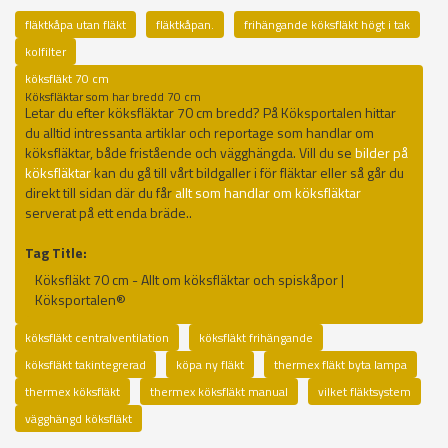
fläktkåpa utan fläkt
fläktkåpan.
frihängande köksfläkt högt i tak
kolfilter
köksfläkt 70 cm
Köksfläktar som har bredd 70 cm
Letar du efter köksfläktar 70 cm bredd? På Köksportalen hittar
du alltid intressanta artiklar och reportage som handlar om
köksfläktar, både fristående och vägghängda. Vill du se
bilder på
köksfläktar
kan du gå till vårt bildgaller i för fläktar eller så går du
direkt till sidan där du får
allt som handlar om köksfläktar
serverat på ett enda bräde..
Tag Title:
Köksfläkt 70 cm - Allt om köksfläktar och spiskåpor |
Köksportalen®
köksfläkt centralventilation
köksfläkt frihängande
köksfläkt takintegrerad
köpa ny fläkt
thermex fläkt byta lampa
thermex köksfläkt
thermex köksfläkt manual
vilket fläktsystem
vägghängd köksfläkt