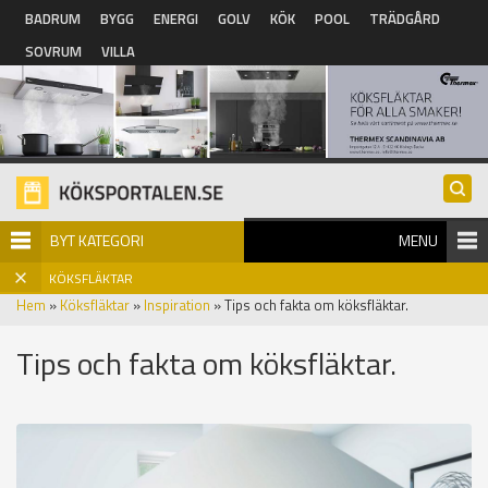
Hoppa till huvudinnehåll
BADRUM
BYGG
ENERGI
GOLV
KÖK
POOL
TRÄDGÅRD
SOVRUM
VILLA
BYT KATEGORI
MENU
KÖKSFLÄKTAR
Hem
»
Köksfläktar
»
Inspiration
» Tips och fakta om köksfläktar.
Tips och fakta om köksfläktar.