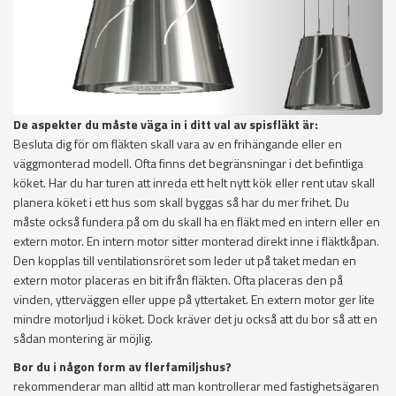
De aspekter du måste väga in i ditt val av spisfläkt är:
Besluta dig för om fläkten skall vara av en frihängande eller en
väggmonterad modell. Ofta finns det begränsningar i det befintliga
köket. Har du har turen att inreda ett helt nytt kök eller rent utav skall
planera köket i ett hus som skall byggas så har du mer frihet. Du
måste också fundera på om du skall ha en fläkt med en intern eller en
extern motor. En intern motor sitter monterad direkt inne i fläktkåpan.
Den kopplas till ventilationsröret som leder ut på taket medan en
extern motor placeras en bit ifrån fläkten. Ofta placeras den på
vinden, ytterväggen eller uppe på yttertaket. En extern motor ger lite
mindre motorljud i köket. Dock kräver det ju också att du bor så att en
sådan montering är möjlig.
Bor du i någon form av flerfamiljshus?
rekommenderar man alltid att man kontrollerar med fastighetsägaren