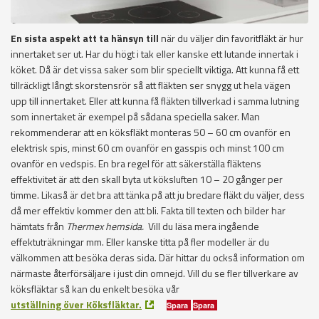
En sista aspekt att ta hänsyn till
när du väljer din favoritfläkt är hur
innertaket ser ut. Har du högt i tak eller kanske ett lutande innertak i
köket. Då är det vissa saker som blir speciellt viktiga. Att kunna få ett
tillräckligt långt skorstensrör så att fläkten ser snygg ut hela vägen
upp till innertaket. Eller att kunna få fläkten tillverkad i samma lutning
som innertaket är exempel på sådana speciella saker. Man
rekommenderar att en köksfläkt monteras 50 – 60 cm ovanför en
elektrisk spis, minst 60 cm ovanför en gasspis och minst 100 cm
ovanför en vedspis. En bra regel för att säkerställa fläktens
effektivitet är att den skall byta ut köksluften 10 – 20 gånger per
timme. Likaså är det bra att tänka på att ju bredare fläkt du väljer, dess
då mer effektiv kommer den att bli. Fakta till texten och bilder har
hämtats från
Thermex hemsida.
Vill du läsa mera ingående
effektuträkningar mm. Eller kanske titta på fler modeller är du
välkommen att besöka deras sida. Där hittar du också information om
närmaste återförsäljare i just din omnejd. Vill du se fler tillverkare av
köksfläktar så kan du enkelt besöka vår
utställning över Köksfläktar.
Spara
Spara