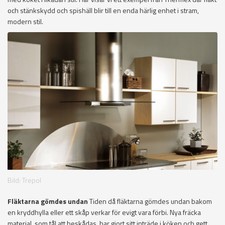
och stänkskydd och spishäll blir till en enda härlig enhet i stram,
modern stil.
Bild: Trepol
Fläktarna gömdes undan
Tiden då fläktarna gömdes undan bakom
en kryddhylla eller ett skåp verkar för evigt vara förbi. Nya fräcka
material, som tål att beskådas, har gjort sitt inträde i köken och gett