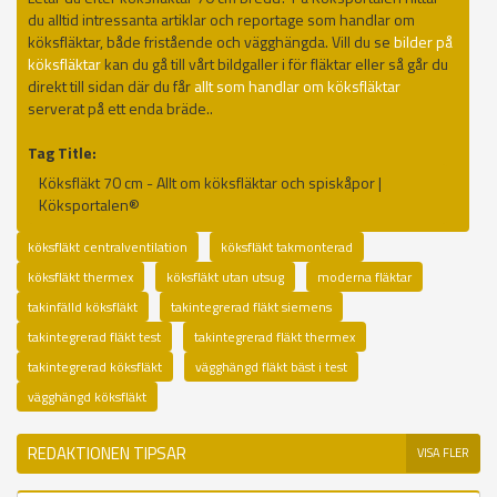
du alltid intressanta artiklar och reportage som handlar om
köksfläktar, både fristående och vägghängda. Vill du se
bilder på
köksfläktar
kan du gå till vårt bildgaller i för fläktar eller så går du
direkt till sidan där du får
allt som handlar om köksfläktar
serverat på ett enda bräde..
Tag Title:
Köksfläkt 70 cm - Allt om köksfläktar och spiskåpor |
Köksportalen®
köksfläkt centralventilation
köksfläkt takmonterad
köksfläkt thermex
köksfläkt utan utsug
moderna fläktar
takinfälld köksfläkt
takintegrerad fläkt siemens
takintegrerad fläkt test
takintegrerad fläkt thermex
takintegrerad köksfläkt
vägghängd fläkt bäst i test
vägghängd köksfläkt
REDAKTIONEN TIPSAR
VISA FLER