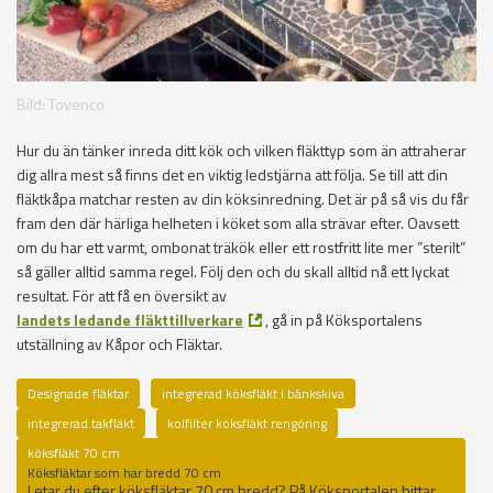
Bild: Tovenco
Hur du än tänker inreda ditt kök och vilken fläkttyp som än attraherar
dig allra mest så finns det en viktig ledstjärna att följa. Se till att din
fläktkåpa matchar resten av din köksinredning. Det är på så vis du får
fram den där härliga helheten i köket som alla strävar efter. Oavsett
om du har ett varmt, ombonat träkök eller ett rostfritt lite mer ”sterilt”
så gäller alltid samma regel. Följ den och du skall alltid nå ett lyckat
resultat. För att få en översikt av
landets ledande fläkttillverkare
, gå in på Köksportalens
utställning av Kåpor och Fläktar.
Designade fläktar
integrerad köksfläkt i bänkskiva
integrerad takfläkt
kolfilter köksfläkt rengöring
köksfläkt 70 cm
Köksfläktar som har bredd 70 cm
Letar du efter köksfläktar 70 cm bredd? På Köksportalen hittar