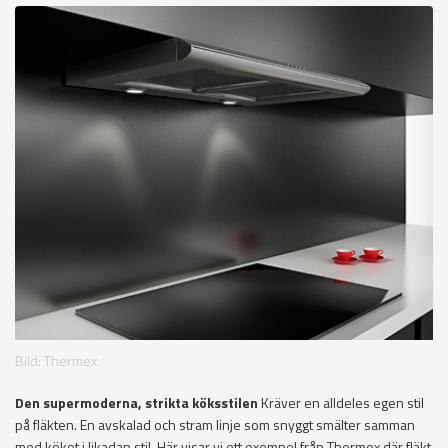
Bild: Thermex
Den supermoderna, strikta köksstilen
Kräver en alldeles egen stil
på fläkten. En avskalad och stram linje som snyggt smälter samman
med köket i likadan stil. Här visar vi ett exempel från Thermex där fläkt