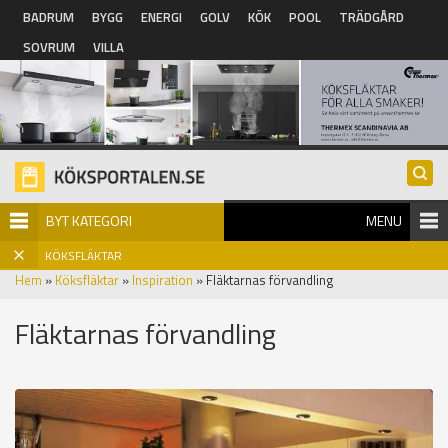
Hoppa till huvudinnehåll
BADRUM
BYGG
ENERGI
GOLV
KÖK
POOL
TRÄDGÅRD
SOVRUM
VILLA
BYT KATEGORI
MENU
KÖKSFLÄKTAR
Hem
»
Köksfläktar
»
Inspiration
» Fläktarnas förvandling
Fläktarnas förvandling