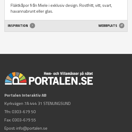
Fläktkåpor från Miele i exklusiv design. Rostfritt, vitt, svart,
havannabrunt eller glas.
INSPIRATION
WEBBPLATS
Portalen Interaktiv AB
Kyrkvägen 7A 444 31 STENUNGSUND
Tfn:
0303-679 50
Fax: 0303-679 55
Epost:
info@portalen.se