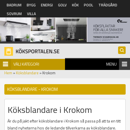
Hoppa till huvudinnehåll
BADRUM
BYGG
ENERGI
GOLV
KÖK
POOL
TRÄDGÅRD
SOVRUM
VILLA
VÄLJ KATEGORI
MENU
Hem
»
Köksblandare
» Krokom
KÖKSBLANDARE - KROKOM
Köksblandare i Krokom
Är du på jakt efter köksblandare i Krokom så passa på att ta en titt
bland nyheterna hos de ledande tillverkarna av köksblandare.