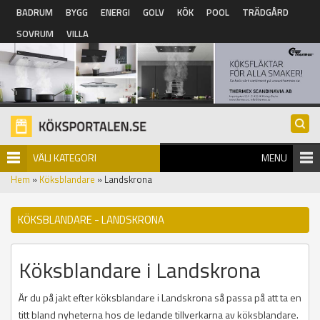
Hoppa till huvudinnehåll
BADRUM
BYGG
ENERGI
GOLV
KÖK
POOL
TRÄDGÅRD
SOVRUM
VILLA
VÄLJ KATEGORI
MENU
Hem
»
Köksblandare
» Landskrona
KÖKSBLANDARE - LANDSKRONA
Köksblandare i Landskrona
Är du på jakt efter köksblandare i Landskrona så passa på att ta en
titt bland nyheterna hos de ledande tillverkarna av köksblandare.