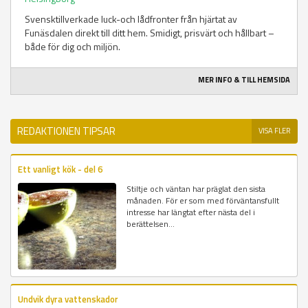
Svensktillverkade luck-och lådfronter från hjärtat av
Funäsdalen direkt till ditt hem. Smidigt, prisvärt och hållbart –
både för dig och miljön.
MER INFO & TILL HEMSIDA
REDAKTIONEN TIPSAR
VISA FLER
Ett vanligt kök - del 6
Stiltje och väntan har präglat den sista
månaden. För er som med förväntansfullt
intresse har längtat efter nästa del i
berättelsen...
Undvik dyra vattenskador