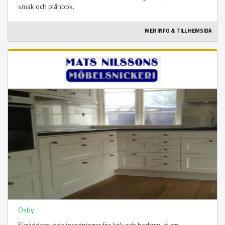
smak och plånbok.
MER INFO & TILL HEMSIDA
Osby
Skräddarsydda inredningar för kök och badrum, även