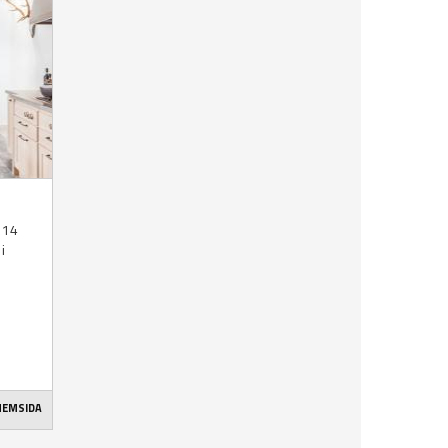
d 14
i
 HEMSIDA