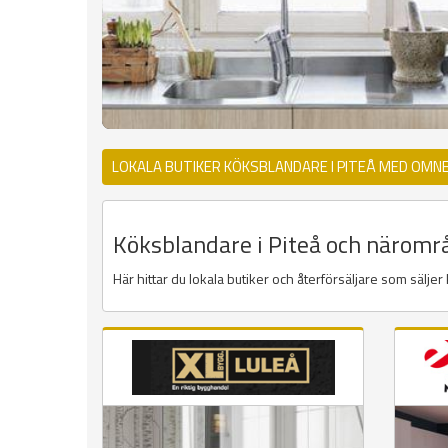
LOKALA BUTIKER KÖKSBLANDARE I PITEÅ MED OMNE
Köksblandare i Piteå och närområd
Här hittar du lokala butiker och återförsäljare som sälje