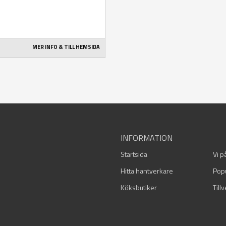
MER INFO & TILL HEMSIDA
INFORMATION
Startsida
Vi p
Hitta hantverkare
Pop
Köksbutiker
Till