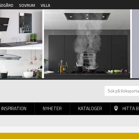
ÄDGÅRD
SOVRUM
VILLA
INSPIRATION
NYHETER
KATALOGER
HITTA 