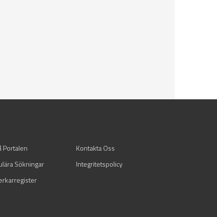
å Portalen
Kontakta Oss
ulära Sökningar
Integritetspolicy
verkarregister