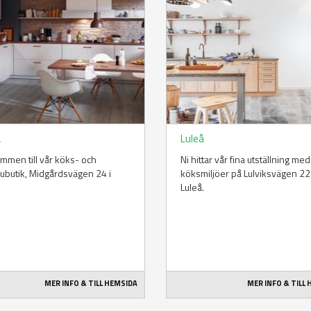
å
Luleå
mmen till vår köks- och
Ni hittar vår fina utställning me
rubutik, Midgårdsvägen 24 i
köksmiljöer på Lulviksvägen 22 
.
Luleå.
MER INFO & TILL HEMSIDA
MER INFO & TILL