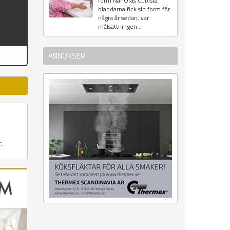
form När Oras Cubista
blandarna fick sin form för
några år sedan, var
målsättningen...
ANNONSER
.