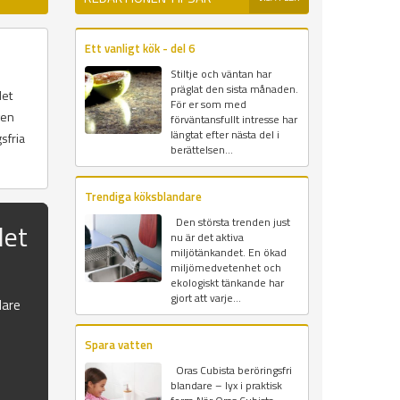
Ett vanligt kök - del 6
Stiltje och väntan har
präglat den sista månaden.
det
För er som med
gen
förväntansfullt intresse har
längtat efter nästa del i
sfria
berättelsen...
Trendiga köksblandare
Den största trenden just
det
nu är det aktiva
miljötänkandet. En ökad
miljömedvetenhet och
ekologiskt tänkande har
gjort att varje...
dare
Spara vatten
Oras Cubista beröringsfri
blandare – lyx i praktisk