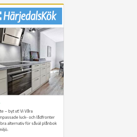
å
te – byt ut! Vi Våra
npassade luck- och lådfronter
t bra alternativ för såväl plånbok
iljö.