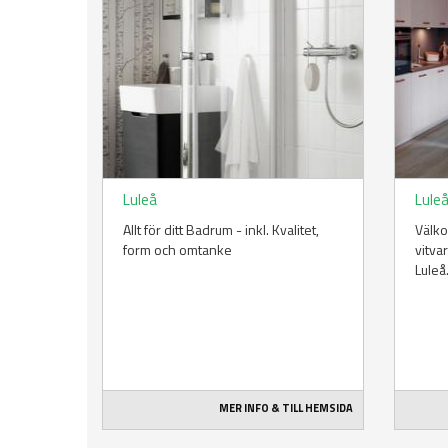
Luleå
Lule
Allt för ditt Badrum - inkl. Kvalitet,
Välko
form och omtanke
vitva
Luleå
MER INFO & TILL HEMSIDA