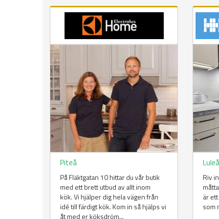
Piteå
Lule
På Fläktgatan 10 hittar du vår butik
Riv in
med ett brett utbud av allt inom
måtta
kök. Vi hjälper dig hela vägen från
är et
idé till färdigt kök. Kom in så hjälps vi
som m
åt med er köksdröm...