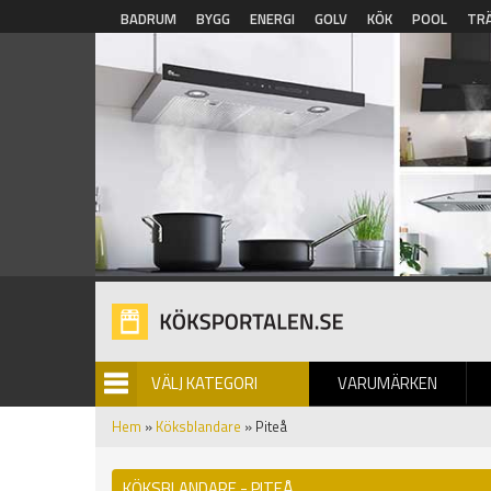
Hoppa till huvudinnehåll
BADRUM
BYGG
ENERGI
GOLV
KÖK
POOL
TR
VÄLJ KATEGORI
VARUMÄRKEN
BILDGALLERI
Hem
»
Köksblandare
» Piteå
KÖKSBLANDARE - PITEÅ