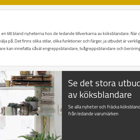
ta en titt bland nyheterna hos de ledande tillverkarna av köksblandare. När 
välja på. Det finns olika stilar, olika funktioner och färger, ja utbudet är verkli
are kan innefatta såväl engreppsblandare, tvågreppsblandare och beröring
Se det stora utbu
av köksblandare
Se alla nyheter och fräcka köksblan
från ledande varumärken