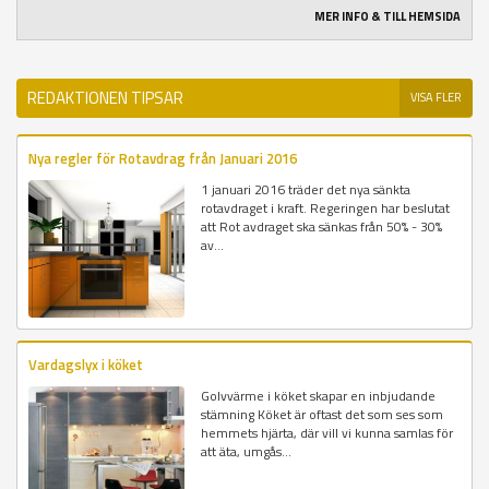
MER INFO & TILL HEMSIDA
REDAKTIONEN TIPSAR
VISA FLER
Nya regler för Rotavdrag från Januari 2016
1 januari 2016 träder det nya sänkta
rotavdraget i kraft. Regeringen har beslutat
att Rot avdraget ska sänkas från 50% - 30%
av...
Vardagslyx i köket
Golvvärme i köket skapar en inbjudande
stämning Köket är oftast det som ses som
hemmets hjärta, där vill vi kunna samlas för
att äta, umgås...