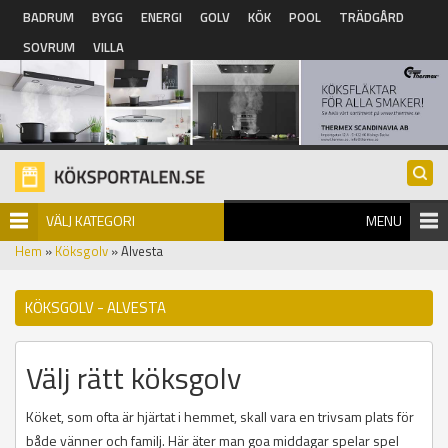
Hoppa till huvudinnehåll
BADRUM
BYGG
ENERGI
GOLV
KÖK
POOL
TRÄDGÅRD
SOVRUM
VILLA
VÄLJ KATEGORI
MENU
Hem
»
Köksgolv
» Alvesta
KÖKSGOLV - ALVESTA
Välj rätt köksgolv
Köket, som ofta är hjärtat i hemmet, skall vara en trivsam plats för
både vänner och familj. Här äter man goa middagar spelar spel