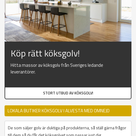
Köp rätt köksgolv!
Hitta massor av köksgolv från Sveriges ledande
leverantörer.
STORT UTBUD AV KÖKSGOLV!
LOKALA BUTIKER KÖKSGOLV I ALVESTA MED OMNEJD
De som säljer golv är duktiga på produkterna, så ställ gärna frågor
till dem så du får det köksgolvet som passar just dig.