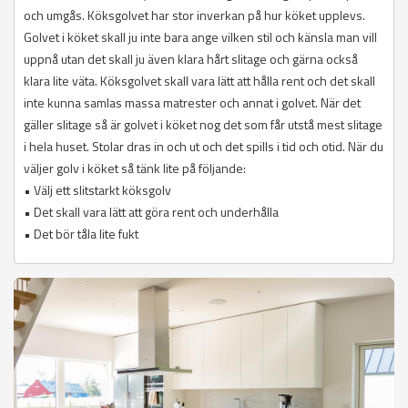
och umgås. Köksgolvet har stor inverkan på hur köket upplevs.
Golvet i köket skall ju inte bara ange vilken stil och känsla man vill
uppnå utan det skall ju även klara hårt slitage och gärna också
klara lite väta. Köksgolvet skall vara lätt att hålla rent och det skall
inte kunna samlas massa matrester och annat i golvet. När det
gäller slitage så är golvet i köket nog det som får utstå mest slitage
i hela huset. Stolar dras in och ut och det spills i tid och otid. När du
väljer golv i köket så tänk lite på följande:
• Välj ett slitstarkt köksgolv
• Det skall vara lätt att göra rent och underhålla
• Det bör tåla lite fukt