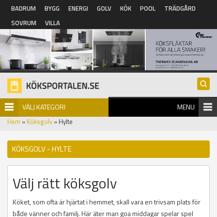
Hoppa till huvudinnehåll
BADRUM
BYGG
ENERGI
GOLV
KÖK
POOL
TRÄDGÅRD
SOVRUM
VILLA
VÄLJ KATEGORI
MENU
Hem
»
Köksgolv
» Hylte
KÖKSGOLV - HYLTE
Välj rätt köksgolv
Köket, som ofta är hjärtat i hemmet, skall vara en trivsam plats för
både vänner och familj. Här äter man goa middagar spelar spel