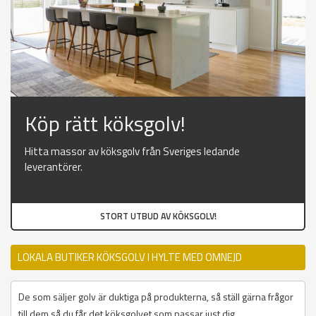
Köp rätt köksgolv!
Hitta massor av köksgolv från Sveriges ledande
leverantörer.
STORT UTBUD AV KÖKSGOLV!
LOKALA BUTIKER KÖKSGOLV I HYLTE MED OMNEJD
De som säljer golv är duktiga på produkterna, så ställ gärna frågor
till dem så du får det köksgolvet som passar just dig.