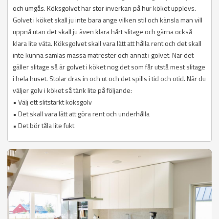
och umgås. Köksgolvet har stor inverkan på hur köket upplevs.
Golvet i köket skall ju inte bara ange vilken stil och känsla man vill
uppnå utan det skall ju även klara hårt slitage och gärna också
klara lite väta. Köksgolvet skall vara lätt att hålla rent och det skall
inte kunna samlas massa matrester och annat i golvet. När det
gäller slitage så är golvet i köket nog det som får utstå mest slitage
i hela huset. Stolar dras in och ut och det spills i tid och otid. När du
väljer golv i köket så tänk lite på följande:
• Välj ett slitstarkt köksgolv
• Det skall vara lätt att göra rent och underhålla
• Det bör tåla lite fukt