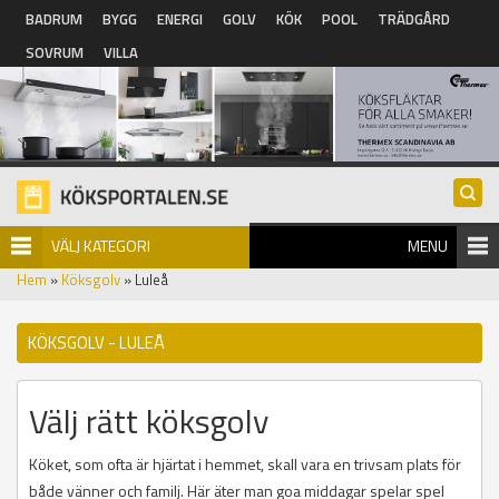
Hoppa till huvudinnehåll
BADRUM
BYGG
ENERGI
GOLV
KÖK
POOL
TRÄDGÅRD
SOVRUM
VILLA
VÄLJ KATEGORI
MENU
Hem
»
Köksgolv
» Luleå
KÖKSGOLV - LULEÅ
Välj rätt köksgolv
Köket, som ofta är hjärtat i hemmet, skall vara en trivsam plats för
både vänner och familj. Här äter man goa middagar spelar spel