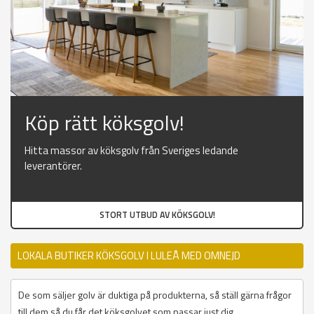
Köp rätt köksgolv!
Hitta massor av köksgolv från Sveriges ledande
leverantörer.
STORT UTBUD AV KÖKSGOLV!
LOKALA BUTIKER KÖKSGOLV I LULEÅ MED OMNEJD
De som säljer golv är duktiga på produkterna, så ställ gärna frågor
till dem så du får det köksgolvet som passar just dig.