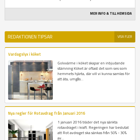
MER INFO & TILL HEMSIDA
REDAKTIONEN TIPSAR
VISA FLER
Vardagslyx i köket
Golvvärme i köket skapar en inbjudande
stämning Köket är oftast det som ses som
hemmets hjärta, där vill vi kunna samlas för
att äta, umgås...
Nya regler för Rotavdrag från Januari 2016
1 januari 2016 träder det nya sänkta
rotavdraget i kraft. Regeringen har beslutat
att Rot avdraget ska sänkas från 50% - 30%
av...