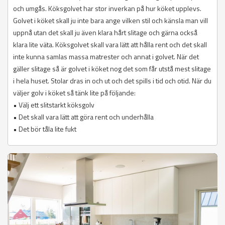
och umgås. Köksgolvet har stor inverkan på hur köket upplevs.
Golvet i köket skall ju inte bara ange vilken stil och känsla man vill
uppnå utan det skall ju även klara hårt slitage och gärna också
klara lite väta. Köksgolvet skall vara lätt att hålla rent och det skall
inte kunna samlas massa matrester och annat i golvet. När det
gäller slitage så är golvet i köket nog det som får utstå mest slitage
i hela huset. Stolar dras in och ut och det spills i tid och otid. När du
väljer golv i köket så tänk lite på följande:
• Välj ett slitstarkt köksgolv
• Det skall vara lätt att göra rent och underhålla
• Det bör tåla lite fukt