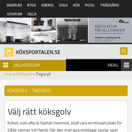
Hoppa till huvudinnehåll
BADRUM
BYGG
ENERGI
GOLV
KÖK
POOL
TRÄDGÅRD
SOVRUM
VILLA
VÄLJ KATEGORI
MENU
Hem
»
Köksgolv
» Tingsryd
KÖKSGOLV - TINGSRYD
Välj rätt köksgolv
Köket, som ofta är hjärtat i hemmet, skall vara en trivsam plats för
både vänner och familj. Här äter man goa middagar spelar spel