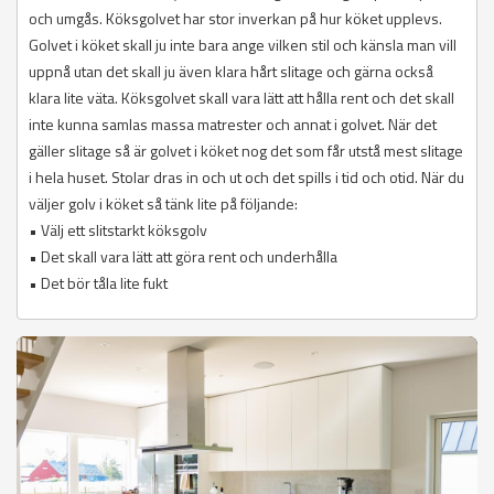
och umgås. Köksgolvet har stor inverkan på hur köket upplevs.
Golvet i köket skall ju inte bara ange vilken stil och känsla man vill
uppnå utan det skall ju även klara hårt slitage och gärna också
klara lite väta. Köksgolvet skall vara lätt att hålla rent och det skall
inte kunna samlas massa matrester och annat i golvet. När det
gäller slitage så är golvet i köket nog det som får utstå mest slitage
i hela huset. Stolar dras in och ut och det spills i tid och otid. När du
väljer golv i köket så tänk lite på följande:
• Välj ett slitstarkt köksgolv
• Det skall vara lätt att göra rent och underhålla
• Det bör tåla lite fukt