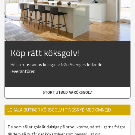
Köp rätt köksgolv!
Hitta massor av köksgolv från Sveriges ledande
leverantörer.
STORT UTBUD AV KÖKSGOLV!
LOKALA BUTIKER KÖKSGOLV I TINGSRYD MED OMNEJD
De som säljer golv är duktiga på produkterna, så ställ gärna frågor
till dem så du får det köksgolvet som passar just dig.