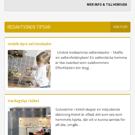
MER INFO & TILL HEMSIDA
REDAKTIONEN TIPSAR
VISA FLER
Undvik dyra vattenskador
Undvik kostsamma vattenskador - Skaffa
en vattenfelsbrytare! En vattenläcka hemma
är lika oväntad som ovälkommen.
Efterföljden blir dryg...
Vardagslyx i köket
Golvvärme i köket skapar en inbjudande
stämning Köket är oftast det som ses som
hemmets hjärta, där vill vi kunna samlas för
att äta, umgås...