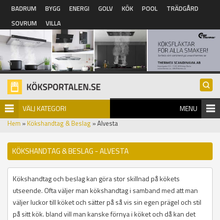
Hoppa till huvudinnehåll
BADRUM
BYGG
ENERGI
GOLV
KÖK
POOL
TRÄDGÅRD
SOVRUM
VILLA
VÄLJ KATEGORI
MENU
Hem
»
Kökshandtag & Beslag
» Alvesta
KÖKSHANDTAG & BESLAG - ALVESTA
Kökshandtag och beslag kan göra stor skillnad på kökets
utseende. Ofta väljer man kökshandtag i samband med att man
väljer luckor till köket och sätter på så vis sin egen prägel och stil
på sitt kök. bland vill man kanske förnya i köket och då kan det