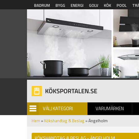
Hoppa till huvudinnehåll
BADRUM
BYGG
ENERGI
GOLV
KÖK
POOL
TR
VÄLJ KATEGORI
VARUMÄRKEN
BILDGALLERI
Hem
»
Kökshandtag & Beslag
» Ängelholm
KÖKSHANDTAG & BESLAG - ÄNGELHOLM