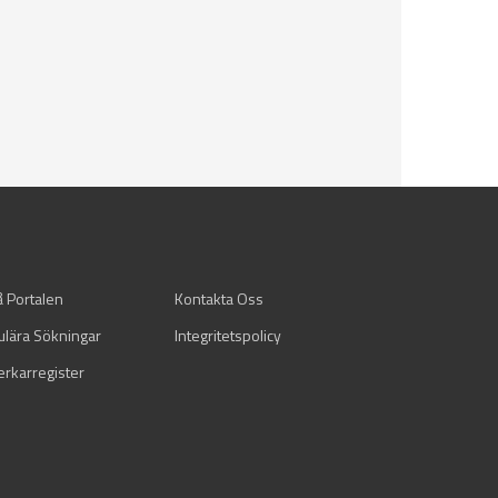
å Portalen
Kontakta Oss
ulära Sökningar
Integritetspolicy
verkarregister