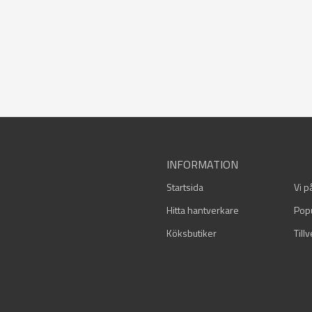
INFORMATION
Startsida
Vi p
Hitta hantverkare
Pop
Köksbutiker
Till