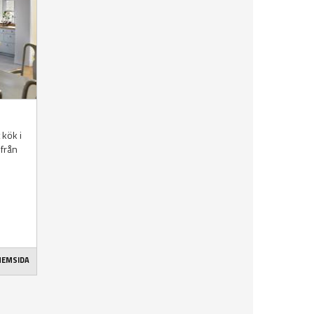
 kök i
 från
 HEMSIDA