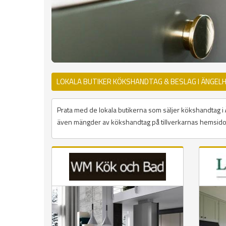
LOKALA BUTIKER KÖKSHANDTAG & BESLAG I ÄNGEL
Prata med de lokala butikerna som säljer kökshandtag i Äng
även mängder av kökshandtag på tillverkarnas hemsidor 