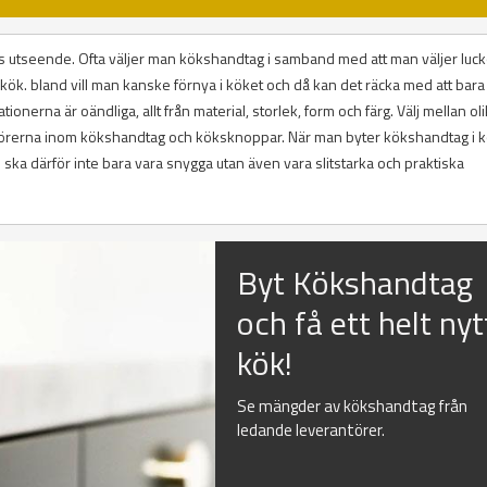
 utseende. Ofta väljer man kökshandtag i samband med att man väljer luckor
tt kök. bland vill man kanske förnya i köket och då kan det räcka med att bara
ionerna är oändliga, allt från material, storlek, form och färg. Välj mellan ol
antörerna inom kökshandtag och köksknoppar. När man byter kökshandtag i 
ska därför inte bara vara snygga utan även vara slitstarka och praktiska
Byt Kökshandtag
och få ett helt nyt
kök!
Se mängder av kökshandtag från
ledande leverantörer.