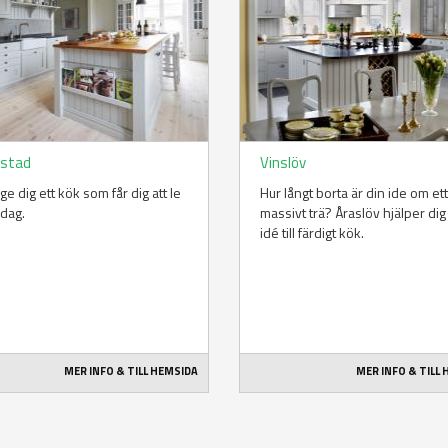
stad
Vinslöv
l ge dig ett kök som får dig att le
Hur långt borta är din ide om ett
 dag.
massivt trä? Åraslöv hjälper dig
idé till färdigt kök.
MER INFO & TILL HEMSIDA
MER INFO & TILL