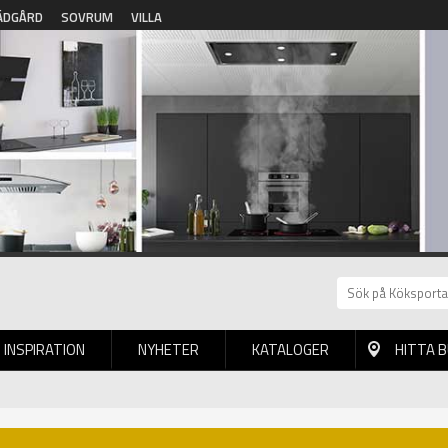
ÄDGÅRD
SOVRUM
VILLA
INSPIRATION
NYHETER
KATALOGER
HITTA 