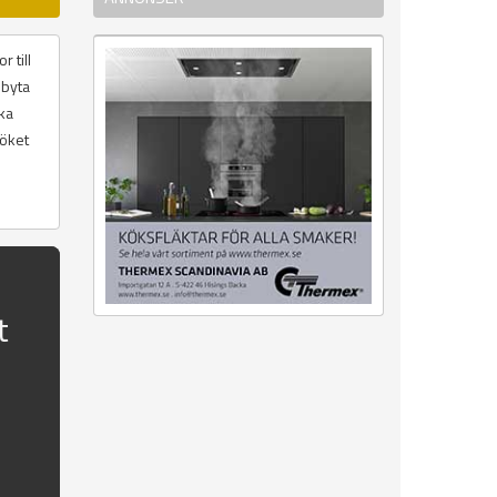
 till
 byta
ika
köket
t