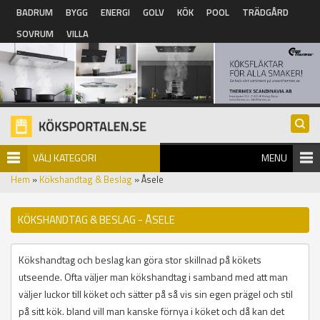
Hoppa till huvudinnehåll
BADRUM
BYGG
ENERGI
GOLV
KÖK
POOL
TRÄDGÅRD
SOVRUM
VILLA
VÄLJ KATEGORI
MENU
Hem
»
Kökshandtag & Beslag
» Åsele
KÖKSHANDTAG & BESLAG - ÅSELE
Kökshandtag och beslag kan göra stor skillnad på kökets
utseende. Ofta väljer man kökshandtag i samband med att man
väljer luckor till köket och sätter på så vis sin egen prägel och stil
på sitt kök. bland vill man kanske förnya i köket och då kan det