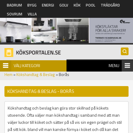
Hoppa till huvudinnehåll
BADRUM
BYGG
ENERGI
GOLV
KÖK
POOL
TRÄDGÅRD
SOVRUM
VILLA
VÄLJ KATEGORI
MENU
Hem
»
Kökshandtag & Beslag
» Borås
KÖKSHANDTAG & BESLAG - BORÅS
Kökshandtag och beslag kan göra stor skillnad på kökets
utseende. Ofta väljer man kökshandtag i samband med att man
väljer luckor till köket och sätter på så vis sin egen prägel och stil
på sitt kök. bland vill man kanske förnya i köket och då kan det