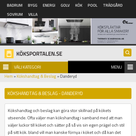
Hoppa till huvudinnehåll
BADRUM
BYGG
ENERGI
GOLV
KÖK
POOL
TRÄDGÅRD
SOVRUM
VILLA
VÄLJ KATEGORI
MENU
Hem
»
Kökshandtag & Beslag
» Danderyd
KÖKSHANDTAG & BESLAG - DANDERYD
Kökshandtag och beslag kan göra stor skillnad på kökets
utseende. Ofta väljer man kökshandtag i samband med att man
väljer luckor till köket och sätter på så vis sin egen prägel och stil
på sitt kök. bland vill man kanske förnya i köket och då kan det