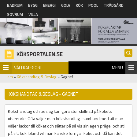
Hoppa till huvudinnehåll
BADRUM
BYGG
ENERGI
GOLV
KÖK
POOL
TRÄDGÅRD
SOVRUM
VILLA
VÄLJ KATEGORI
MENU
Hem
»
Kökshandtag & Beslag
» Gagnef
KÖKSHANDTAG & BESLAG - GAGNEF
Kökshandtag och beslag kan göra stor skillnad på kökets
utseende. Ofta väljer man kökshandtag i samband med att man
väljer luckor till köket och sätter på så vis sin egen prägel och stil
på sitt kök. bland vill man kanske förnya i köket och då kan det