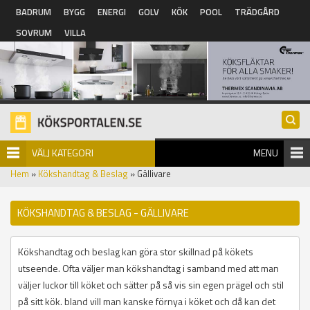
Hoppa till huvudinnehåll
BADRUM
BYGG
ENERGI
GOLV
KÖK
POOL
TRÄDGÅRD
SOVRUM
VILLA
VÄLJ KATEGORI
MENU
Hem
»
Kökshandtag & Beslag
» Gällivare
KÖKSHANDTAG & BESLAG - GÄLLIVARE
Kökshandtag och beslag kan göra stor skillnad på kökets
utseende. Ofta väljer man kökshandtag i samband med att man
väljer luckor till köket och sätter på så vis sin egen prägel och stil
på sitt kök. bland vill man kanske förnya i köket och då kan det