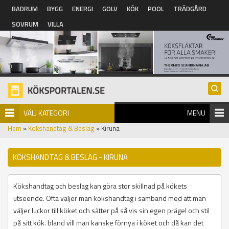
Hoppa till huvudinnehåll
BADRUM
BYGG
ENERGI
GOLV
KÖK
POOL
TRÄDGÅRD
SOVRUM
VILLA
VÄLJ KATEGORI
MENU
Hem
»
Kökshandtag & Beslag
» Kiruna
KÖKSHANDTAG & BESLAG - KIRUNA
Kökshandtag och beslag kan göra stor skillnad på kökets
utseende. Ofta väljer man kökshandtag i samband med att man
väljer luckor till köket och sätter på så vis sin egen prägel och stil
på sitt kök. bland vill man kanske förnya i köket och då kan det