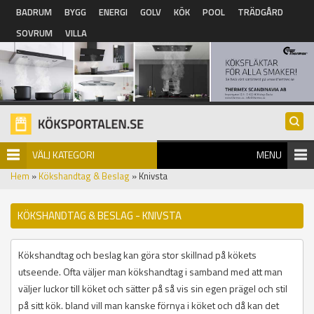
Hoppa till huvudinnehåll
BADRUM
BYGG
ENERGI
GOLV
KÖK
POOL
TRÄDGÅRD
SOVRUM
VILLA
VÄLJ KATEGORI
MENU
Hem
»
Kökshandtag & Beslag
» Knivsta
KÖKSHANDTAG & BESLAG - KNIVSTA
Kökshandtag och beslag kan göra stor skillnad på kökets
utseende. Ofta väljer man kökshandtag i samband med att man
väljer luckor till köket och sätter på så vis sin egen prägel och stil
på sitt kök. bland vill man kanske förnya i köket och då kan det