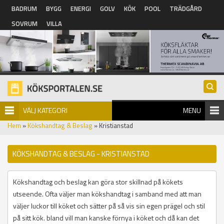
Hoppa till huvudinnehåll
BADRUM
BYGG
ENERGI
GOLV
KÖK
POOL
TRÄDGÅRD
SOVRUM
VILLA
VÄLJ KATEGORI
MENU
Hem
»
Kökshandtag & Beslag
» Kristianstad
KÖKSHANDTAG & BESLAG - KRISTIANSTAD
Kökshandtag och beslag kan göra stor skillnad på kökets
utseende. Ofta väljer man kökshandtag i samband med att man
väljer luckor till köket och sätter på så vis sin egen prägel och stil
på sitt kök. bland vill man kanske förnya i köket och då kan det