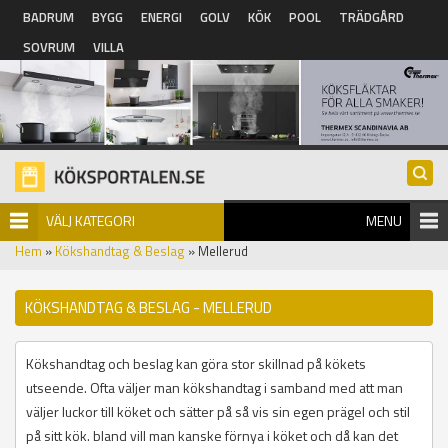
Hoppa till huvudinnehåll
BADRUM
BYGG
ENERGI
GOLV
KÖK
POOL
TRÄDGÅRD
SOVRUM
VILLA
VÄLJ KATEGORI
MENU
Hem
»
Kökshandtag & Beslag
» Mellerud
KÖKSHANDTAG & BESLAG - MELLERUD
Kökshandtag och beslag kan göra stor skillnad på kökets
utseende. Ofta väljer man kökshandtag i samband med att man
väljer luckor till köket och sätter på så vis sin egen prägel och stil
på sitt kök. bland vill man kanske förnya i köket och då kan det