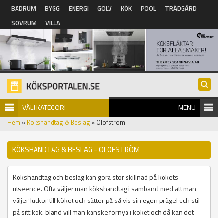
Hoppa till huvudinnehåll
BADRUM
BYGG
ENERGI
GOLV
KÖK
POOL
TRÄDGÅRD
SOVRUM
VILLA
VÄLJ KATEGORI
MENU
Hem
»
Kökshandtag & Beslag
» Olofström
KÖKSHANDTAG & BESLAG - OLOFSTRÖM
Kökshandtag och beslag kan göra stor skillnad på kökets
utseende. Ofta väljer man kökshandtag i samband med att man
väljer luckor till köket och sätter på så vis sin egen prägel och stil
på sitt kök. bland vill man kanske förnya i köket och då kan det