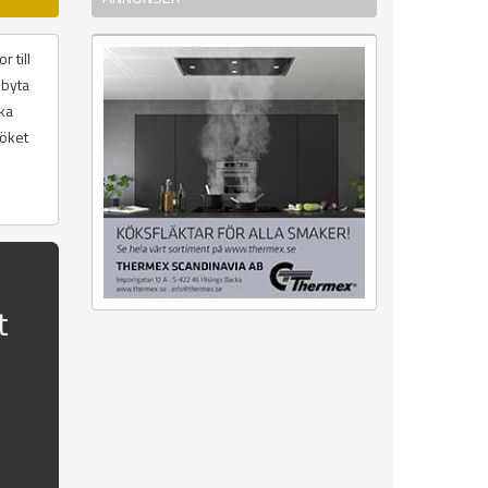
 till
 byta
ika
köket
t