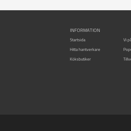
INFORMATION
Startsida
Vi p
Hitta hantverkare
Pop
Köksbutiker
Till