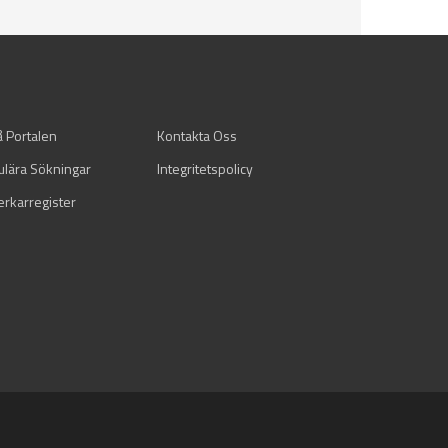
å Portalen
Kontakta Oss
ulära Sökningar
Integritetspolicy
verkarregister