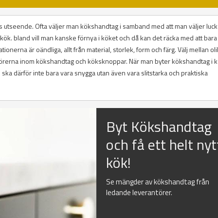
 utseende. Ofta väljer man kökshandtag i samband med att man väljer luckor
tt kök. bland vill man kanske förnya i köket och då kan det räcka med att bara
ionerna är oändliga, allt från material, storlek, form och färg. Välj mellan ol
antörerna inom kökshandtag och köksknoppar. När man byter kökshandtag i 
ska därför inte bara vara snygga utan även vara slitstarka och praktiska
Byt Kökshandtag
och få ett helt nyt
kök!
Se mängder av kökshandtag från
ledande leverantörer.