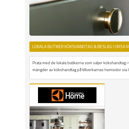
LOKALA BUTIKER KÖKSHANDTAG & BESLAG I ORSA 
Prata med de lokala butikerna som säljer kökshandtag i Ors
mängder av kökshandtag på tillverkarnas hemsidor via l