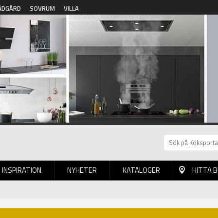
ÄDGÅRD
SOVRUM
VILLA
INSPIRATION
NYHETER
KATALOGER
HITTA 