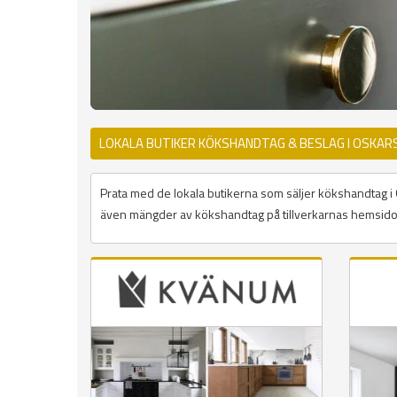
LOKALA BUTIKER KÖKSHANDTAG & BESLAG I OSKA
Prata med de lokala butikerna som säljer kökshandtag i Osk
även mängder av kökshandtag på tillverkarnas hemsidor 