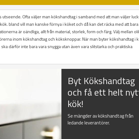
 utseende. Ofta väljer man kökshandtag i samband med att man väljer luckor
tt kök. bland vill man kanske förnya i köket och då kan det räcka med att bara
ionerna är oändliga, allt från material, storlek, form och färg. Välj mellan ol
antörerna inom kökshandtag och köksknoppar. När man byter kökshandtag i 
ska därför inte bara vara snygga utan även vara slitstarka och praktiska
Byt Kökshandtag
och få ett helt nyt
kök!
Se mängder av kökshandtag från
ledande leverantörer.