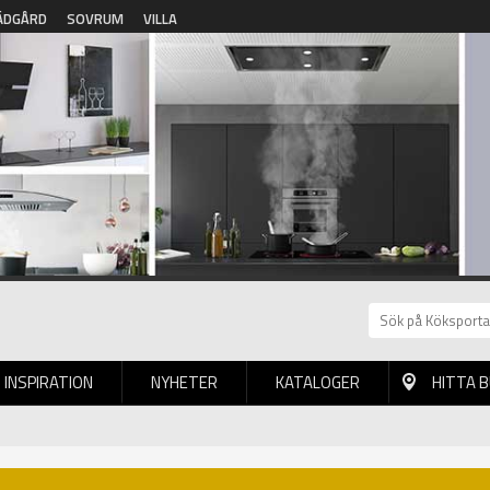
ÄDGÅRD
SOVRUM
VILLA
INSPIRATION
NYHETER
KATALOGER
HITTA 