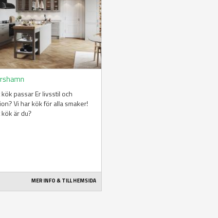
arshamn
t kök passar Er livsstil och
tion? Vi har kök för alla smaker!
t kök är du?
MER INFO & TILL HEMSIDA