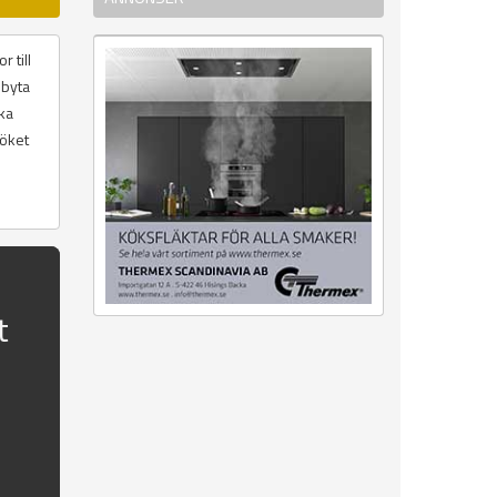
 till
 byta
ika
köket
t