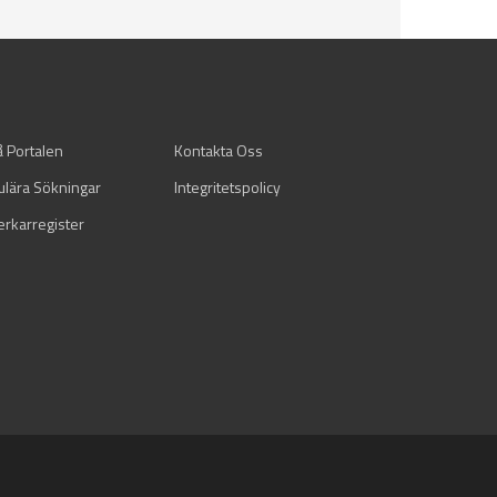
å Portalen
Kontakta Oss
ulära Sökningar
Integritetspolicy
verkarregister