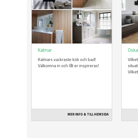
Kalmar
Osk
Kalmars vackraste kök och bad!
Vilke
Välkomna in och låt er inspireras!
situa
Vilke
MER INFO & TILL HEMSIDA