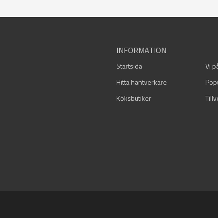
INFORMATION
Startsida
Vi p
Hitta hantverkare
Pop
Köksbutiker
Till