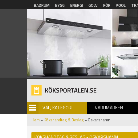
Hoppa till huvudinnehåll
BADRUM
BYGG
ENERGI
GOLV
KÖK
POOL
TR
VÄLJ KATEGORI
VARUMÄRKEN
BILDGALLERI
Hem
»
Kökshandtag & Beslag
» Oskarshamn
KÖKSHANDTAG & BESLAG - OSKARSHAMN