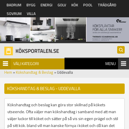
Hoppa till huvudinnehåll
BADRUM
BYGG
ENERGI
GOLV
KÖK
POOL
TRÄDGÅRD
SOVRUM
VILLA
VÄLJ KATEGORI
MENU
Hem
»
Kökshandtag & Beslag
» Uddevalla
KÖKSHANDTAG & BESLAG - UDDEVALLA
Kökshandtag och beslag kan göra stor skillnad på kökets
utseende. Ofta väljer man kökshandtag i samband med att man
väljer luckor till köket och sätter på så vis sin egen prägel och stil
på sitt kök. bland vill man kanske förnya i köket och då kan det