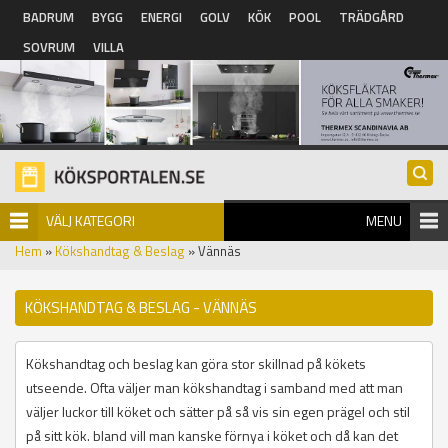
Hoppa till huvudinnehåll
BADRUM
BYGG
ENERGI
GOLV
KÖK
POOL
TRÄDGÅRD
SOVRUM
VILLA
VÄLJ KATEGORI
MENU
Hem
»
Kökshandtag & Beslag
» Vännäs
KÖKSHANDTAG & BESLAG - VÄNNÄS
Kökshandtag och beslag kan göra stor skillnad på kökets
utseende. Ofta väljer man kökshandtag i samband med att man
väljer luckor till köket och sätter på så vis sin egen prägel och stil
på sitt kök. bland vill man kanske förnya i köket och då kan det