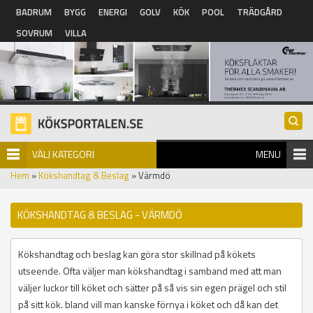
Hoppa till huvudinnehåll
BADRUM
BYGG
ENERGI
GOLV
KÖK
POOL
TRÄDGÅRD
SOVRUM
VILLA
VÄLJ KATEGORI
MENU
Hem
»
Kökshandtag & Beslag
» Värmdö
KÖKSHANDTAG & BESLAG - VÄRMDÖ
Kökshandtag och beslag kan göra stor skillnad på kökets
utseende. Ofta väljer man kökshandtag i samband med att man
väljer luckor till köket och sätter på så vis sin egen prägel och stil
på sitt kök. bland vill man kanske förnya i köket och då kan det