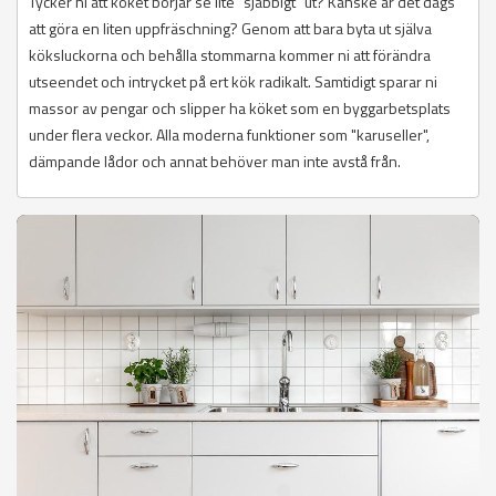
Tycker ni att köket börjar se lite "sjabbigt" ut? Kanske är det dags
att göra en liten uppfräschning? Genom att bara byta ut själva
köksluckorna och behålla stommarna kommer ni att förändra
utseendet och intrycket på ert kök radikalt. Samtidigt sparar ni
massor av pengar och slipper ha köket som en byggarbetsplats
under flera veckor. Alla moderna funktioner som "karuseller",
dämpande lådor och annat behöver man inte avstå från.