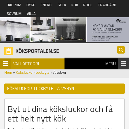
Hoppa till huvudinnehåll
BADRUM
BYGG
ENERGI
GOLV
KÖK
POOL
TRÄDGÅRD
SOVRUM
VILLA
VÄLJ KATEGORI
MENU
Hem
»
Köksluckor-Luckbyte
» Älvsbyn
KÖKSLUCKOR-LUCKBYTE - ÄLVSBYN
Byt ut dina köksluckor och få
ett helt nytt kök