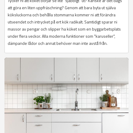
Tycker ni att köket börjar se lite "sjabbigt" ut? Kanske är det dags
att göra en liten uppfräschning? Genom att bara byta ut själva
köksluckorna och behålla stommarna kommer ni att förändra
utseendet och intrycket på ert kök radikalt. Samtidigt sparar ni
massor av pengar och slipper ha köket som en byggarbetsplats
under flera veckor. Alla moderna funktioner som "karuseller",
dämpande lådor och annat behöver man inte avstå från.