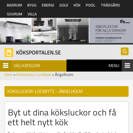
Hoppa till huvudinnehåll
BADRUM
BYGG
ENERGI
GOLV
KÖK
POOL
TRÄDGÅRD
SOVRUM
VILLA
VÄLJ KATEGORI
MENU
Hem
»
Köksluckor-Luckbyte
» Ängelholm
KÖKSLUCKOR-LUCKBYTE - ÄNGELHOLM
Byt ut dina köksluckor och få
ett helt nytt kök