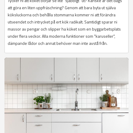
Tycker ni att köket börjar se lite "sjabbigt" ut? Kanske är det dags
att göra en liten uppfräschning? Genom att bara byta ut själva
köksluckorna och behålla stommarna kommer ni att förändra
utseendet och intrycket på ert kök radikalt. Samtidigt sparar ni
massor av pengar och slipper ha köket som en byggarbetsplats
under flera veckor. Alla moderna funktioner som "karuseller",
dämpande lådor och annat behöver man inte avstå från.