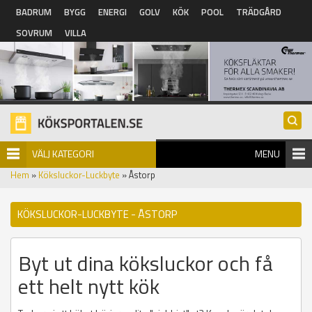
Hoppa till huvudinnehåll
BADRUM
BYGG
ENERGI
GOLV
KÖK
POOL
TRÄDGÅRD
SOVRUM
VILLA
VÄLJ KATEGORI
MENU
Hem
»
Köksluckor-Luckbyte
» Åstorp
KÖKSLUCKOR-LUCKBYTE - ÅSTORP
Byt ut dina köksluckor och få
ett helt nytt kök