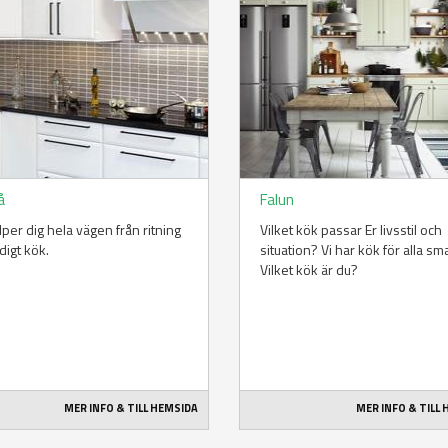
å
Falun
älper dig hela vägen från ritning
Vilket kök passar Er livsstil och
ärdigt kök.
situation? Vi har kök för alla sm
Vilket kök är du?
MER INFO & TILL HEMSIDA
MER INFO & TILL