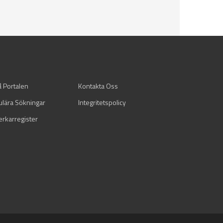
å Portalen
Kontakta Oss
ulära Sökningar
Integritetspolicy
verkarregister