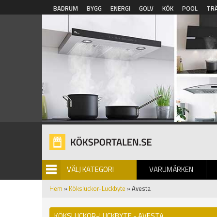
Hoppa till huvudinnehåll
BADRUM
BYGG
ENERGI
GOLV
KÖK
POOL
TR
VÄLJ KATEGORI
VARUMÄRKEN
BILDGALLERI
Hem
»
Köksluckor-Luckbyte
» Avesta
KÖKSLUCKOR-LUCKBYTE - AVESTA