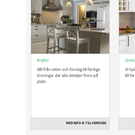
Krylbo
Ume
Allt från idéer och förslag till färdiga
Vi hj
lösningar där alla detaljer finns på
till f
plats.
MER INFO & TILL HEMSIDA