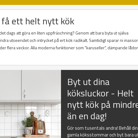
få ett helt nytt kök
r det dags att göra en liten uppfräschning? Genom att bara byta ut själva
ra utseendet och intrycket på ert kök radikalt. Samtidigt sparar ni massor
er flera veckor. Alla moderna funktioner som "karuseller", dämpande lådo
Byt ut dina
köksluckor - Helt
nytt kök på mindr
än en dag!
Gör som tusentals andra! Behåll di
gamla köksstommar och byt bara u