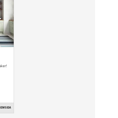
aker!
 HEMSIDA