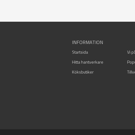
INFORMATION
Startsida
Vi p
Hitta hantverkare
Pop
Köksbutiker
Till