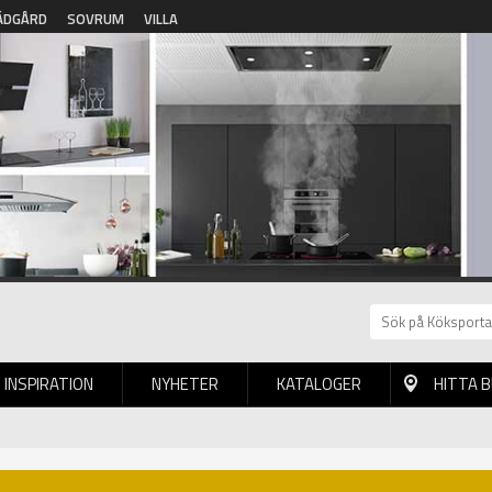
ÄDGÅRD
SOVRUM
VILLA
INSPIRATION
NYHETER
KATALOGER
HITTA 