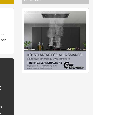
 av
r och
e
na
t