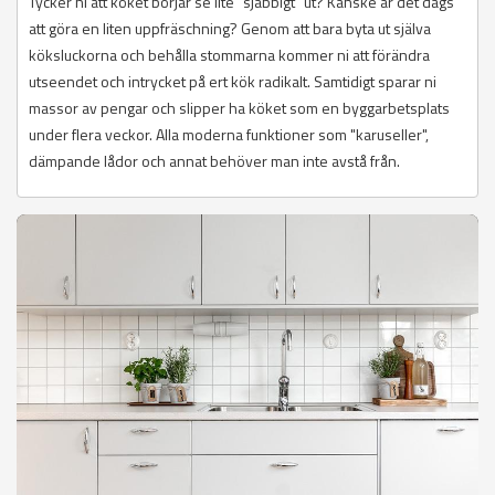
Tycker ni att köket börjar se lite "sjabbigt" ut? Kanske är det dags
att göra en liten uppfräschning? Genom att bara byta ut själva
köksluckorna och behålla stommarna kommer ni att förändra
utseendet och intrycket på ert kök radikalt. Samtidigt sparar ni
massor av pengar och slipper ha köket som en byggarbetsplats
under flera veckor. Alla moderna funktioner som "karuseller",
dämpande lådor och annat behöver man inte avstå från.