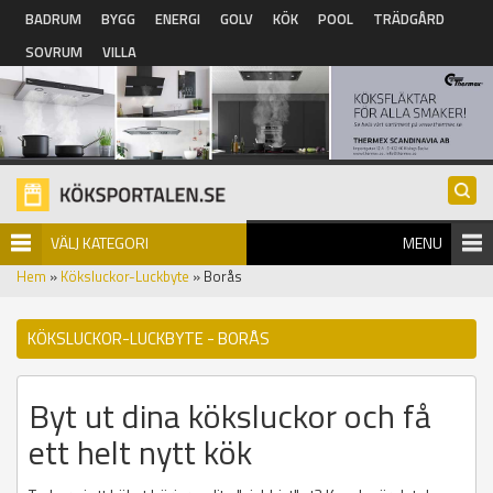
Hoppa till huvudinnehåll
BADRUM
BYGG
ENERGI
GOLV
KÖK
POOL
TRÄDGÅRD
SOVRUM
VILLA
VÄLJ KATEGORI
MENU
Hem
»
Köksluckor-Luckbyte
» Borås
KÖKSLUCKOR-LUCKBYTE - BORÅS
Byt ut dina köksluckor och få
ett helt nytt kök