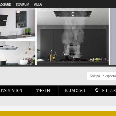
ÄDGÅRD
SOVRUM
VILLA
INSPIRATION
NYHETER
KATALOGER
HITTA 