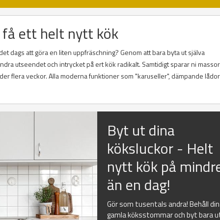
få ett helt nytt kök
r det dags att göra en liten uppfräschning? Genom att bara byta ut själva
ra utseendet och intrycket på ert kök radikalt. Samtidigt sparar ni massor
er flera veckor. Alla moderna funktioner som "karuseller", dämpande lådo
Byt ut dina
köksluckor - Helt
nytt kök på mindr
än en dag!
Gör som tusentals andra! Behåll di
gamla köksstommar och byt bara u