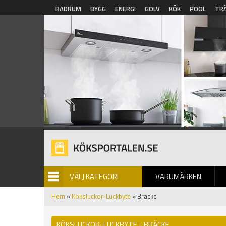
Hoppa till huvudinnehåll
BADRUM
BYGG
ENERGI
GOLV
KÖK
POOL
TR
VÄLJ KATEGORI
VARUMÄRKEN
BILDGALLERI
Hem
»
Köksluckor-Luckbyte
» Bräcke
KÖKSLUCKOR-LUCKBYTE - BRÄCKE