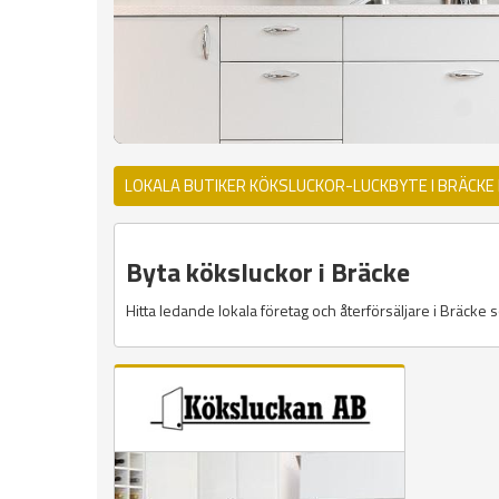
LOKALA BUTIKER KÖKSLUCKOR-LUCKBYTE I BRÄCKE
Byta köksluckor i Bräcke
Hitta ledande lokala företag och återförsäljare i Bräcke so