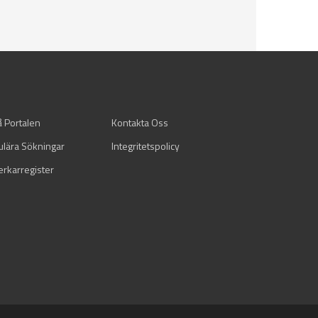
å Portalen
Kontakta Oss
ulära Sökningar
Integritetspolicy
verkarregister