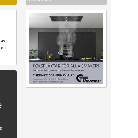
 av
r och
e
na
t