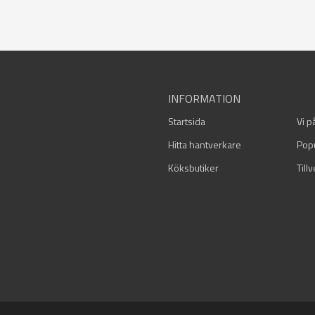
INFORMATION
Startsida
Vi p
Hitta hantverkare
Pop
Köksbutiker
Till