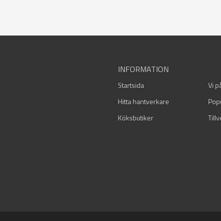
INFORMATION
Startsida
Vi p
Hitta hantverkare
Pop
Köksbutiker
Till