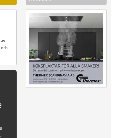
 av
r och
e
na
t