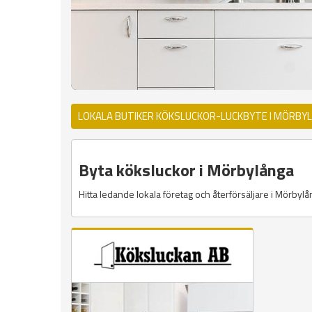
LOKALA BUTIKER KÖKSLUCKOR-LUCKBYTE I MÖRBY
Byta köksluckor i Mörbylånga
Hitta ledande lokala företag och återförsäljare i Mörbylån