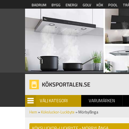
Hoppa till huvudinnehåll
BADRUM
BYGG
ENERGI
GOLV
KÖK
POOL
TR
VÄLJ KATEGORI
VARUMÄRKEN
BILDGALLERI
Hem
»
Köksluckor-Luckbyte
» Mörbylånga
KÖKSLUCKOR-LUCKBYTE - MÖRBYLÅNGA