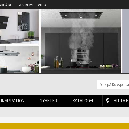
ÄDGÅRD
SOVRUM
VILLA
INSPIRATION
NYHETER
KATALOGER
HITTA 