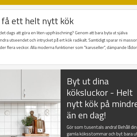
få ett helt nytt kök
r det dags att göra en liten uppfräschning? Genom att bara byta ut själva
ra utseendet och intrycket på ert kök radikalt. Samtidigt sparar ni massor
er flera veckor. Alla moderna funktioner som "karuseller", dämpande lådo
Byt ut dina
köksluckor - Helt
nytt kök på mindr
än en dag!
Gör som tusentals andra! Behåll di
gamla köksstommar och byt bara u