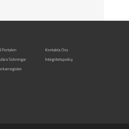
å Portalen
Kontakta Oss
ulära Sökningar
Integritetspolicy
verkarregister