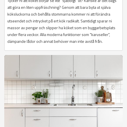
Tycker ni att köket börjar se lite "sjabbigt" ut? Kanske är det dags
att göra en liten uppfräschning? Genom att bara byta ut själva
köksluckorna och behålla stommarna kommer ni att förändra
utseendet och intrycket på ert kök radikalt. Samtidigt sparar ni
massor av pengar och slipper ha köket som en byggarbetsplats
under flera veckor. Alla moderna funktioner som "karuseller",
dämpande lådor och annat behöver man inte avstå från.