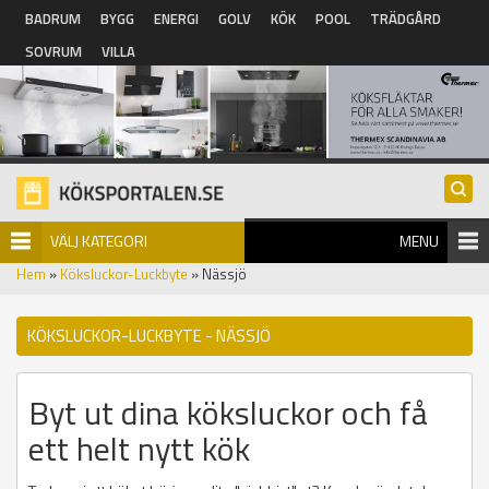
Hoppa till huvudinnehåll
BADRUM
BYGG
ENERGI
GOLV
KÖK
POOL
TRÄDGÅRD
SOVRUM
VILLA
VÄLJ KATEGORI
MENU
Hem
»
Köksluckor-Luckbyte
» Nässjö
KÖKSLUCKOR-LUCKBYTE - NÄSSJÖ
Byt ut dina köksluckor och få
ett helt nytt kök