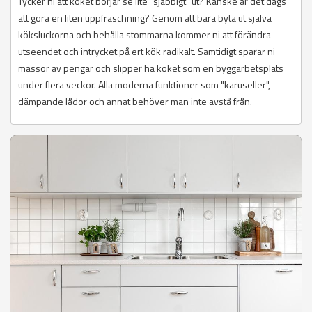
Tycker ni att köket börjar se lite "sjabbigt" ut? Kanske är det dags
att göra en liten uppfräschning? Genom att bara byta ut själva
köksluckorna och behålla stommarna kommer ni att förändra
utseendet och intrycket på ert kök radikalt. Samtidigt sparar ni
massor av pengar och slipper ha köket som en byggarbetsplats
under flera veckor. Alla moderna funktioner som "karuseller",
dämpande lådor och annat behöver man inte avstå från.