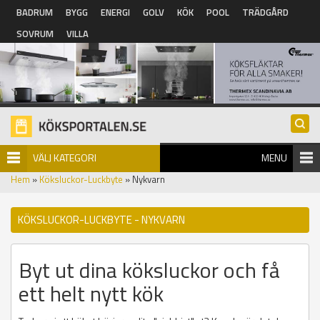
Hoppa till huvudinnehåll
BADRUM
BYGG
ENERGI
GOLV
KÖK
POOL
TRÄDGÅRD
SOVRUM
VILLA
VÄLJ KATEGORI
MENU
Hem
»
Köksluckor-Luckbyte
» Nykvarn
KÖKSLUCKOR-LUCKBYTE - NYKVARN
Byt ut dina köksluckor och få
ett helt nytt kök