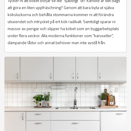
Tycker ni att köket börjar se lite "sjabbigt" ut? Kanske är det dags
att göra en liten uppfräschning? Genom att bara byta ut själva
köksluckorna och behålla stommarna kommer ni att förändra
utseendet och intrycket på ert kök radikalt. Samtidigt sparar ni
massor av pengar och slipper ha köket som en byggarbetsplats
under flera veckor. Alla moderna funktioner som "karuseller",
dämpande lådor och annat behöver man inte avstå från.