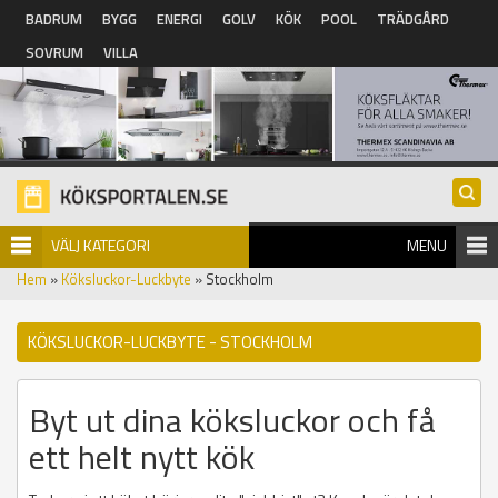
Hoppa till huvudinnehåll
BADRUM
BYGG
ENERGI
GOLV
KÖK
POOL
TRÄDGÅRD
SOVRUM
VILLA
VÄLJ KATEGORI
MENU
Hem
»
Köksluckor-Luckbyte
» Stockholm
KÖKSLUCKOR-LUCKBYTE - STOCKHOLM
Byt ut dina köksluckor och få
ett helt nytt kök