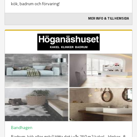
kök, badrum och förvaring!
MER INFO & TILL HEMSIDA
Bandhagen
Badrum, kök eller golv? Hitta det i vår 750 m2 kakel-, klinker- &