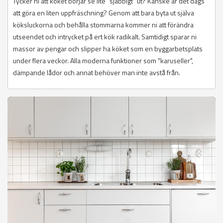
Tycker ni att köket börjar se lite "sjabbigt" ut? Kanske är det dags
att göra en liten uppfräschning? Genom att bara byta ut själva
köksluckorna och behålla stommarna kommer ni att förändra
utseendet och intrycket på ert kök radikalt. Samtidigt sparar ni
massor av pengar och slipper ha köket som en byggarbetsplats
under flera veckor. Alla moderna funktioner som "karuseller",
dämpande lådor och annat behöver man inte avstå från.